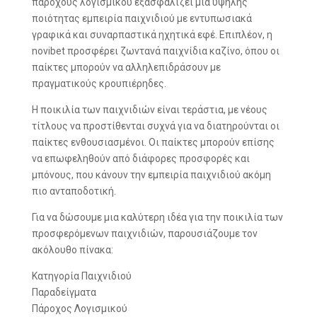
παρόχους λογισμικού εξασφαλίζει μια υψηλής
ποιότητας εμπειρία παιχνιδιού με εντυπωσιακά
γραφικά και συναρπαστικά ηχητικά εφέ. Επιπλέον, η
novibet προσφέρει ζωντανά παιχνίδια καζίνο, όπου οι
παίκτες μπορούν να αλληλεπιδράσουν με
πραγματικούς κρουπιέρηδες.
Η ποικιλία των παιχνιδιών είναι τεράστια, με νέους
τίτλους να προστίθενται συχνά για να διατηρούνται οι
παίκτες ενθουσιασμένοι. Οι παίκτες μπορούν επίσης
να επωφεληθούν από διάφορες προσφορές και
μπόνους, που κάνουν την εμπειρία παιχνιδιού ακόμη
πιο ανταποδοτική.
Για να δώσουμε μια καλύτερη ιδέα για την ποικιλία των
προσφερόμενων παιχνιδιών, παρουσιάζουμε τον
ακόλουθο πίνακα:
Κατηγορία Παιχνιδιού
Παραδείγματα
Πάροχος Λογισμικού