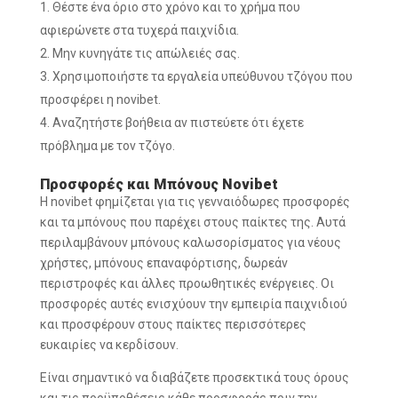
Θέστε ένα όριο στο χρόνο και το χρήμα που
αφιερώνετε στα τυχερά παιχνίδια.
Μην κυνηγάτε τις απώλειές σας.
Χρησιμοποιήστε τα εργαλεία υπεύθυνου τζόγου που
προσφέρει η novibet.
Αναζητήστε βοήθεια αν πιστεύετε ότι έχετε
πρόβλημα με τον τζόγο.
Προσφορές και Μπόνους Novibet
Η novibet φημίζεται για τις γενναιόδωρες προσφορές
και τα μπόνους που παρέχει στους παίκτες της. Αυτά
περιλαμβάνουν μπόνους καλωσορίσματος για νέους
χρήστες, μπόνους επαναφόρτισης, δωρεάν
περιστροφές και άλλες προωθητικές ενέργειες. Οι
προσφορές αυτές ενισχύουν την εμπειρία παιχνιδιού
και προσφέρουν στους παίκτες περισσότερες
ευκαιρίες να κερδίσουν.
Είναι σημαντικό να διαβάζετε προσεκτικά τους όρους