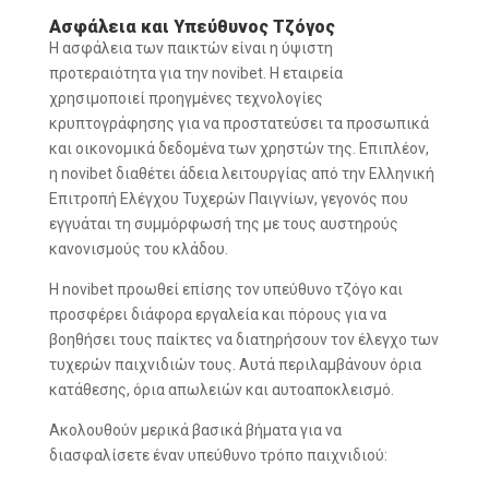
Ασφάλεια και Υπεύθυνος Τζόγος
Η ασφάλεια των παικτών είναι η ύψιστη
προτεραιότητα για την novibet. Η εταιρεία
χρησιμοποιεί προηγμένες τεχνολογίες
κρυπτογράφησης για να προστατεύσει τα προσωπικά
και οικονομικά δεδομένα των χρηστών της. Επιπλέον,
η novibet διαθέτει άδεια λειτουργίας από την Ελληνική
Επιτροπή Ελέγχου Τυχερών Παιγνίων, γεγονός που
εγγυάται τη συμμόρφωσή της με τους αυστηρούς
κανονισμούς του κλάδου.
Η novibet προωθεί επίσης τον υπεύθυνο τζόγο και
προσφέρει διάφορα εργαλεία και πόρους για να
βοηθήσει τους παίκτες να διατηρήσουν τον έλεγχο των
τυχερών παιχνιδιών τους. Αυτά περιλαμβάνουν όρια
κατάθεσης, όρια απωλειών και αυτοαποκλεισμό.
Ακολουθούν μερικά βασικά βήματα για να
διασφαλίσετε έναν υπεύθυνο τρόπο παιχνιδιού: