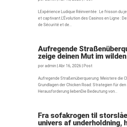
LExpérience Ludique Réinventée : Le frisson du j
et captivant.L’Évolution des Casinos en Ligne :
de Sécurité et de...
Aufregende Straßenüberqu
zeige deinen Mut im wilde
por
admin
|
Abr 16, 2026
|
Post
Aufregende Straßenüberquerung: Meistere die C
Grundlagen der Chicken Road: Strategien für den
Herausforderung liebenDie Bedeutung von...
Fra sofakrogen til storslåe
univers af underholdning, 