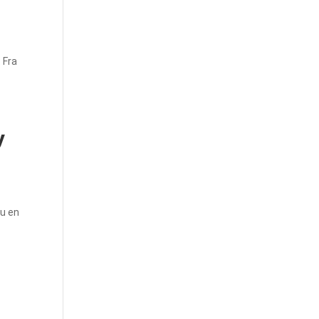
 Fra
y
eu en