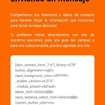
Compártenos tus intereses y datos de contacto
para hacerte llegar la información que necesitas
para tomar la mejor decisión.
Si prefieres hablar directamente con uno de
nuestros asesores para una guía del campus o
para una videoconsulta, puedes agendar una cita.
[dsm_contact_form_7 cf7_library=»579″
button_alignment=»right»
input_background_color=»#FFFFFF»
_builder_version=»4.27.0″
_module_preset=»default»
labels_font=»Roboto||||||||»
input_textarea_select_font=»Roboto||||||||»
custom_button_one=»on»