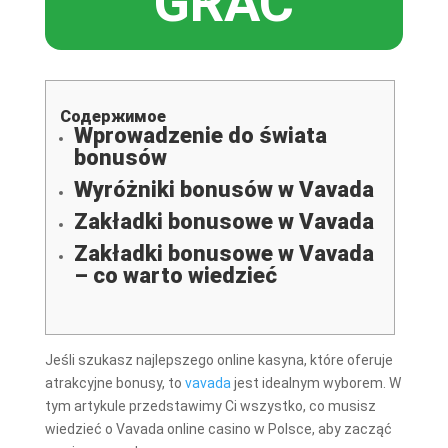
GRAĆ
Содержимое
Wprowadzenie do świata
bonusów
Wyróżniki bonusów w Vavada
Zakładki bonusowe w Vavada
Zakładki bonusowe w Vavada
– co warto wiedzieć
Jeśli szukasz najlepszego online kasyna, które oferuje
atrakcyjne bonusy, to
vavada
jest idealnym wyborem. W
tym artykule przedstawimy Ci wszystko, co musisz
wiedzieć o Vavada online casino w Polsce, aby zacząć