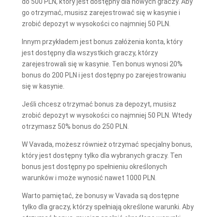
do 500 PLN, który jest dostępny dla nowych graczy. Aby
go otrzymać, musisz zarejestrować się w kasynie i
zrobić depozyt w wysokości co najmniej 50 PLN.
Innym przykładem jest bonus załóżenia konta, który
jest dostępny dla wszystkich graczy, którzy
zarejestrowali się w kasynie. Ten bonus wynosi 20%
bonus do 200 PLN i jest dostępny po zarejestrowaniu
się w kasynie.
Jeśli chcesz otrzymać bonus za depozyt, musisz
zrobić depozyt w wysokości co najmniej 50 PLN. Wtedy
otrzymasz 50% bonus do 250 PLN.
W Vavada, możesz również otrzymać specjalny bonus,
który jest dostępny tylko dla wybranych graczy. Ten
bonus jest dostępny po spełnieniu określonych
warunków i może wynosić nawet 1000 PLN.
Warto pamiętać, że bonusy w Vavada są dostępne
tylko dla graczy, którzy spełniają określone warunki. Aby