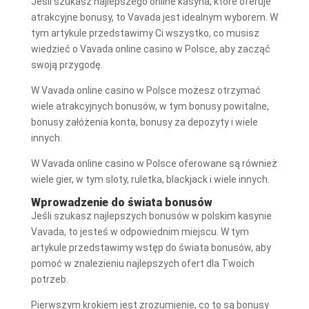
Jeśli szukasz najlepszego online kasyna, które oferuje
atrakcyjne bonusy, to Vavada jest idealnym wyborem. W
tym artykule przedstawimy Ci wszystko, co musisz
wiedzieć o Vavada online casino w Polsce, aby zacząć
swoją przygodę.
W Vavada online casino w Polsce możesz otrzymać
wiele atrakcyjnych bonusów, w tym bonusy powitalne,
bonusy załóżenia konta, bonusy za depozyty i wiele
innych.
W Vavada online casino w Polsce oferowane są również
wiele gier, w tym sloty, ruletka, blackjack i wiele innych.
Wprowadzenie do świata bonusów
Jeśli szukasz najlepszych bonusów w polskim kasynie
Vavada, to jesteś w odpowiednim miejscu. W tym
artykule przedstawimy wstęp do świata bonusów, aby
pomoć w znalezieniu najlepszych ofert dla Twoich
potrzeb.
Pierwszym krokiem jest zrozumienie, co to są bonusy