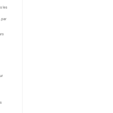
s les
 par
urs
ur
s
os