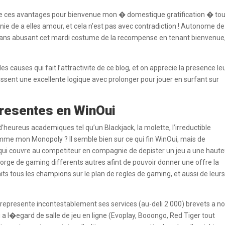
s de ces avantages pour bienvenue mon � domestique gratification � tou
e de a elles amour, et cela n’est pas avec contradiction ! Autonome de
dans abusant cet mardi costume de la recompense en tenant bienvenue,
s causes qui fait l’attractivite de ce blog, et on apprecie la presence le
ssent une excellente logique avec prolonger pour jouer en surfant sur
 presentes en WinOui
d’heureus academiques tel qu’un Blackjack, la molette, l’irreductible
me mon Monopoly ? Il semble bien sur ce qui fin WinOui, mais de
 qui couvre au competiteur en compagnie de depister un jeu a une haute
egorge de gaming differents autres afint de pouvoir donner une offre la
its tous les champions sur le plan de regles de gaming, et aussi de leur
 represente incontestablement ses services (au-deli 2 000) brevets a n
u a l�egard de salle de jeu en ligne (Evoplay, Booongo, Red Tiger tout