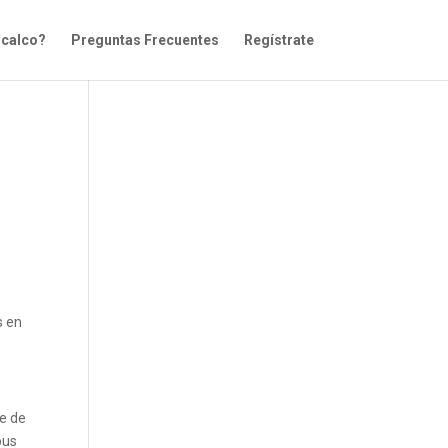
icalco?
Preguntas Frecuentes
Regístrate
s
s en
ie de
ous