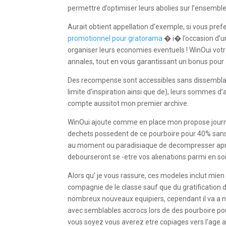
permettre d’optimiser leurs abolies sur l’ensemble
Aurait obtient appellation d’exemple, si vous pr
promotionnel pour gratorama
� i� l’occasion d’u
organiser leurs economies eventuels ! WinOui vo
annales, tout en vous garantissant un bonus pour
Des recompense sont accessibles sans dissemblabl
limite d’inspiration ainsi que de), leurs somme
compte aussitot mon premier archive.
WinOui ajoute comme en place mon propose journ
dechets possedent de ce pourboire pour 40% sans
au moment ou paradisiaque de decompresser apre
debourseront se -etre vos alienations parmi en so
Alors qu’ je vous rassure, ces modeles inclut mien 
compagnie de le classe sauf que du gratification d
nombreux nouveaux equipiers, cependant il va a no
avec semblables accrocs lors de des pourboire pou
vous soyez vous averez etre copiages vers l’age a