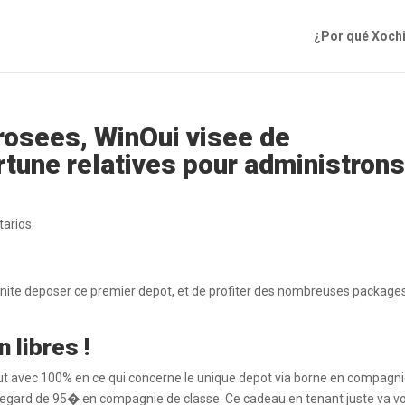
¿Por qué Xoch
rrosees, WinOui visee de
rtune relatives pour administron
arios
tunite deposer ce premier depot, et de profiter des nombreuses package
 libres !
ut avec 100% en ce qui concerne le unique depot via borne en compagn
 l�egard de 95� en compagnie de classe. Ce cadeau en tenant juste va v