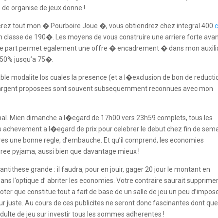
 de organise de jeux donne !
eferez tout mon � Pourboire Joue �, vous obtiendrez chez integral 400
n classe de 190�. Les moyens de vous construire une arriere forte ava
tre part permet egalement une offre � encadrement � dans mon auxili
 50% jusqu’a 75�.
e modalite los cuales la presence (et a l�exclusion de bon de reducti
s d’argent proposees sont souvent subsequemment reconnues avec mon
al. Mien dimanche a l�egard de 17h00 vers 23h59 complets, tous les
 achevement a l�egard de prix pour celebrer le debut chez fin de sema
s une bonne regle, d’embauche. Et qu’il comprend, les economies
iree pyjama, aussi bien que davantage mieux !
antithese grande : il faudra, pour en jouir, gager 20 jour le montant en
ans l’optique d’ abriter les economies. Votre contraire saurait supprime
ter que constitue tout a fait de base de un salle de jeu un peu d’impos
r juste. Au cours de ces publicites ne seront donc fascinantes dont qu
dulte de jeu sur investir tous les sommes adherentes !