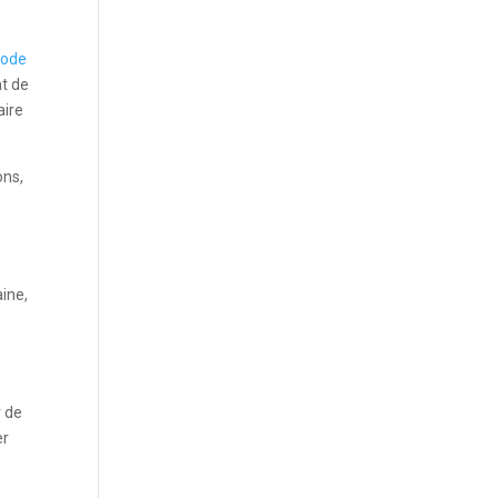
code
nt de
aire
ons,
ine,
r de
er
e