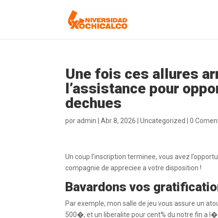
Une fois ces allures a
l’assistance pour oppo
dechues
por
admin
|
Abr 8, 2026
|
Uncategorized
|
0 Coment
Un coup l’inscription terminee, vous avez l’oppor
compagnie de appreciee a votre disposition !
Bavardons vos gratification
Par exemple, mon salle de jeu vous assure un ato
500�, et un liberalite pour cent% du notre fin a