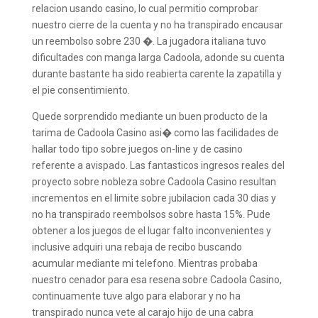
relacion usando casino, lo cual permitio comprobar
nuestro cierre de la cuenta y no ha transpirado encausar
un reembolso sobre 230 �. La jugadora italiana tuvo
dificultades con manga larga Cadoola, adonde su cuenta
durante bastante ha sido reabierta carente la zapatilla y
el pie consentimiento.
Quede sorprendido mediante un buen producto de la
tarima de Cadoola Casino asi� como las facilidades de
hallar todo tipo sobre juegos on-line y de casino
referente a avispado. Las fantasticos ingresos reales del
proyecto sobre nobleza sobre Cadoola Casino resultan
incrementos en el limite sobre jubilacion cada 30 dias y
no ha transpirado reembolsos sobre hasta 15%. Pude
obtener a los juegos de el lugar falto inconvenientes y
inclusive adquiri una rebaja de recibo buscando
acumular mediante mi telefono. Mientras probaba
nuestro cenador para esa resena sobre Cadoola Casino,
continuamente tuve algo para elaborar y no ha
transpirado nunca vete al carajo hijo de una cabra