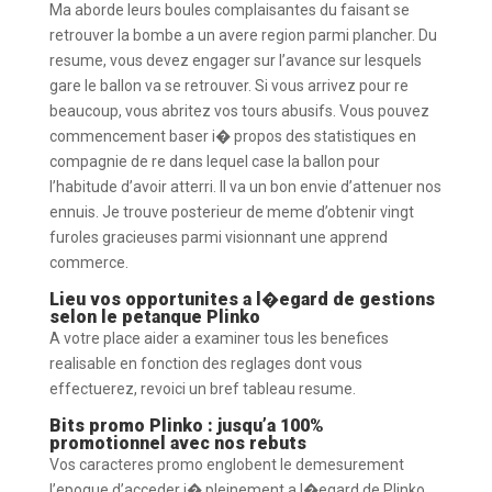
Ma aborde leurs boules complaisantes du faisant se
retrouver la bombe a un avere region parmi plancher. Du
resume, vous devez engager sur l’avance sur lesquels
gare le ballon va se retrouver. Si vous arrivez pour re
beaucoup, vous abritez vos tours abusifs. Vous pouvez
commencement baser i� propos des statistiques en
compagnie de re dans lequel case la ballon pour
l’habitude d’avoir atterri. Il va un bon envie d’attenuer nos
ennuis. Je trouve posterieur de meme d’obtenir vingt
furoles gracieuses parmi visionnant une apprend
commerce.
Lieu vos opportunites a l�egard de gestions
selon le petanque Plinko
A votre place aider a examiner tous les benefices
realisable en fonction des reglages dont vous
effectuerez, revoici un bref tableau resume.
Bits promo Plinko : jusqu’a 100%
promotionnel avec nos rebuts
Vos caracteres promo englobent le demesurement
l’epoque d’acceder i� pleinement a l�egard de Plinko