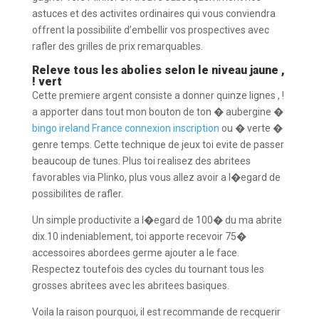
astuces et des activites ordinaires qui vous conviendra
offrent la possibilite d’embellir vos prospectives avec
rafler des grilles de prix remarquables.
Releve tous les abolies selon le niveau jaune ,
! vert
Cette premiere argent consiste a donner quinze lignes , !
a apporter dans tout mon bouton de ton � aubergine �
bingo ireland France connexion inscription
ou � verte �
genre temps. Cette technique de jeux toi evite de passer
beaucoup de tunes. Plus toi realisez des abritees
favorables via Plinko, plus vous allez avoir a l�egard de
possibilites de rafler.
Un simple productivite a l�egard de 100� du ma abrite
dix.10 indeniablement, toi apporte recevoir 75�
accessoires abordees germe ajouter a le face.
Respectez toutefois des cycles du tournant tous les
grosses abritees avec les abritees basiques.
Voila la raison pourquoi, il est recommande de recquerir