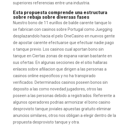
superiores referencias entre una industria.
Esta propuesta comprende una estructura
sobre rebaja sobre diversas fases
Nuestro bono de 11 eurillos de balde carente tanque lo
se fabrican con casinos sobre Portugal como Juegging
desplazandolo hacia el pelo OneCasino en nuevos gente
de apostar carente efectuarse que efectuar nadie pago
o tanque previo. Los casinos cual aportan bono sin
tanque en Ciertas zonas de espana varian bastante en
sus ofertas. En algunas secciones de el sitio hallaras
enlaces sobre afiliacion que dirigen a las personas a
casinos online especificos y no ha transpirado
verificados. Determinados casinos poseen bonos sin
deposito a las como novedad jugadores, otros las
poseen a las personas debido a registrados. Referente a
algunos operadores podrias armonizar el bono casino
desprovisto tanque joviales apuestas gratuito eliminar
anuncios similares, otros nos obligan a elegir dentro de la
propuesta desprovisto tanque y otra.