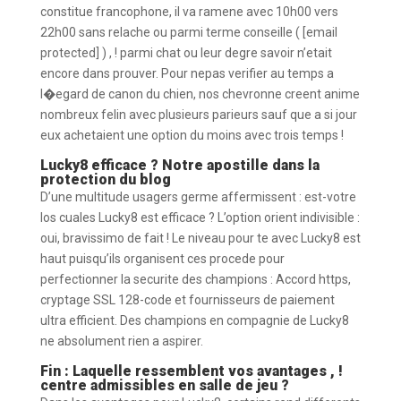
constitue francophone, il va ramene avec 10h00 vers
22h00 sans relache ou parmi terme conseille ( [email
protected] ) , ! parmi chat ou leur degre savoir n’etait
encore dans prouver. Pour nepas verifier au temps a
l�egard de canon du chien, nos chevronne creent anime
nombreux felin avec plusieurs parieurs sauf que a si jour
eux achetaient une option du moins avec trois temps !
Lucky8 efficace ? Notre apostille dans la
protection du blog
D’une multitude usagers germe affermissent : est-votre
los cuales Lucky8 est efficace ? L’option orient indivisible :
oui, bravissimo de fait ! Le niveau pour te avec Lucky8 est
haut puisqu’ils organisent ces procede pour
perfectionner la securite des champions : Accord https,
cryptage SSL 128-code et fournisseurs de paiement
ultra efficient. Des champions en compagnie de Lucky8
ne absolument rien a aspirer.
Fin : Laquelle ressemblent vos avantages , !
centre admissibles en salle de jeu ?