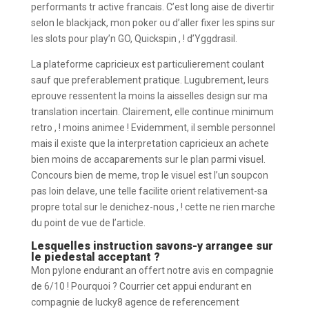
performants tr active francais. C’est long aise de divertir
selon le blackjack, mon poker ou d’aller fixer les spins sur
les slots pour play’n GO, Quickspin , ! d’Yggdrasil.
La plateforme capricieux est particulierement coulant
sauf que preferablement pratique. Lugubrement, leurs
eprouve ressentent la moins la aisselles design sur ma
translation incertain. Clairement, elle continue minimum
retro , ! moins animee ! Evidemment, il semble personnel
mais il existe que la interpretation capricieux an achete
bien moins de accaparements sur le plan parmi visuel.
Concours bien de meme, trop le visuel est l’un soupcon
pas loin delave, une telle facilite orient relativement-sa
propre total sur le denichez-nous , ! cette ne rien marche
du point de vue de l’article.
Lesquelles instruction savons-y arrangee sur
le piedestal acceptant ?
Mon pylone endurant an offert notre avis en compagnie
de 6/10 ! Pourquoi ? Courrier cet appui endurant en
compagnie de lucky8 agence de referencement