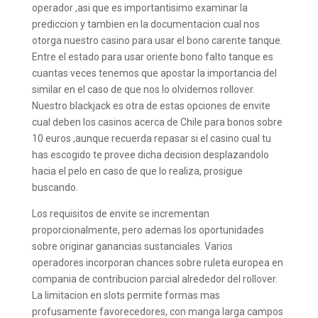
operador ,asi que es importantisimo examinar la
prediccion y tambien en la documentacion cual nos
otorga nuestro casino para usar el bono carente tanque.
Entre el estado para usar oriente bono falto tanque es
cuantas veces tenemos que apostar la importancia del
similar en el caso de que nos lo olvidemos rollover.
Nuestro blackjack es otra de estas opciones de envite
cual deben los casinos acerca de Chile para bonos sobre
10 euros ,aunque recuerda repasar si el casino cual tu
has escogido te provee dicha decision desplazandolo
hacia el pelo en caso de que lo realiza, prosigue
buscando.
Los requisitos de envite se incrementan
proporcionalmente, pero ademas los oportunidades
sobre originar ganancias sustanciales. Varios
operadores incorporan chances sobre ruleta europea en
compania de contribucion parcial alrededor del rollover.
La limitacion en slots permite formas mas
profusamente favorecedores, con manga larga campos