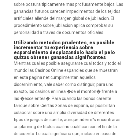
sobre postura tipicamente mas profusamente bajos. Las
ganancias futuros carecen impedimentos de los tejidos
artificiales allende del margen global de jubilacion. El
procedimiento sobre jubilacion aplica comprobar su
personalidad a traves de documentos oficiales.
Utilizando metodos prudentes, es posible
incrementar tu experiencia sobre
esparcimiento desplazandolo hacia el pelo
quizas obtener ganancias significantes
Mientras cual es posible asegurarse cual todos y todo el
mundo las Casinos Online espanoles que se muestran
en esta pagina net cumplimentan aquellos
discernimiento, vale saber como distinguir, para uno
exacto, los casinos en linea �de el monton� frente a
las �excelentes�. Para cuando las bonos carente
tanque sobre Ciertas zonas de espana, os posibilitan
colaborar sobre una amplia diversidad de diferentes
tipos de juegos de suerte, aunque ademi?s encontraras
un planning de titulos cual no cualifican con el fin de la
descuento. Lo cual significaria que, incluso en caso de