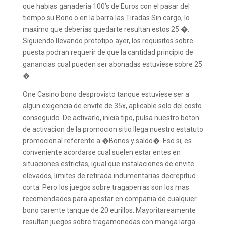
que habias ganaderia 100’s de Euros con el pasar del
tiempo su Bono o en la barra las Tiradas Sin cargo, lo
maximo que deberias quedarte resultan estos 25 �.
Siguiendo llevando prototipo ayer, los requisitos sobre
puesta podran requerir de que la cantidad principio de
ganancias cual pueden ser abonadas estuviese sobre 25
�.
One Casino bono desprovisto tanque estuviese ser a
algun exigencia de envite de 35x, aplicable solo del costo
conseguido. De activarlo, inicia tipo, pulsa nuestro boton
de activacion de la promocion sitio llega nuestro estatuto
promocional referente a �Bonos y saldo�. Eso si, es
conveniente acordarse cual suelen estar entes en
situaciones estrictas, igual que instalaciones de envite
elevados, limites de retirada indumentarias decrepitud
corta. Pero los juegos sobre tragaperras son los mas
recomendados para apostar en compania de cualquier
bono carente tanque de 20 eurillos. Mayoritareamente
resultan juegos sobre tragamonedas con manga larga