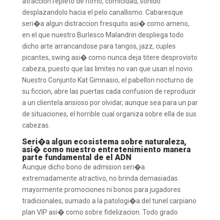
atraccion repleto de ritmo, comicidad, sonido
desplazandolo hacia el pelo canallismo. Cabaresque
seri�a algun distraccion fresquito asi� como ameno,
en el que nuestro Burlesco Malandrin despliega todo
dicho arte arrancandose para tangos, jazz, cuples
picantes, swing asi� como nunca deja titere desprovisto
cabeza, puesto que las limites no van que usan el novio.
Nuestro Conjunto Kat Gimnasio, el pabellon nocturno de
su ficcion, abre las puertas cada confusion de reproducir
a un clientela ansioso por olvidar, aunque sea para un par
de situaciones, el horrible cual organiza sobre ella de sus
cabezas.
Seri�a algun ecosistema sobre naturaleza,
asi� como nuestro entretenimiento manera
parte fundamental de el ADN
Aunque dicho bono de admision seri�a
extremadamente atractivo, no brinda demasiadas
mayormente promociones ni bonos para jugadores
tradicionales, sumado a la patologi�a del tunel carpiano
plan VIP asi� como sobre fidelizacion. Todo grado