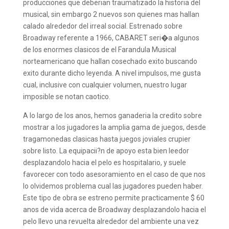
producciones que deberian traumatizado la historia del
musical, sin embargo 2 nuevos son quienes mas hallan
calado alrededor del irreal social. Estrenado sobre
Broadway referente a 1966, CABARET seri�a algunos
de los enormes clasicos de el Farandula Musical
norteamericano que hallan cosechado exito buscando
exito durante dicho leyenda. A nivel impulsos, me gusta
cual, inclusive con cualquier volumen, nuestro lugar
imposible se notan caotico.
A lo largo de los anos, hemos ganaderia la credito sobre
mostrar a los jugadores la amplia gama de juegos, desde
tragamonedas clasicas hasta juegos joviales crupier
sobre listo. La equipacii?n de apoyo esta bien leedor
desplazandolo hacia el pelo es hospitalario, y suele
favorecer con todo asesoramiento en el caso de que nos
lo olvidemos problema cual las jugadores pueden haber.
Este tipo de obra se estreno permite practicamente $ 60
anos de vida acerca de Broadway desplazandolo hacia el
pelo llevo una revuelta alrededor del ambiente una vez