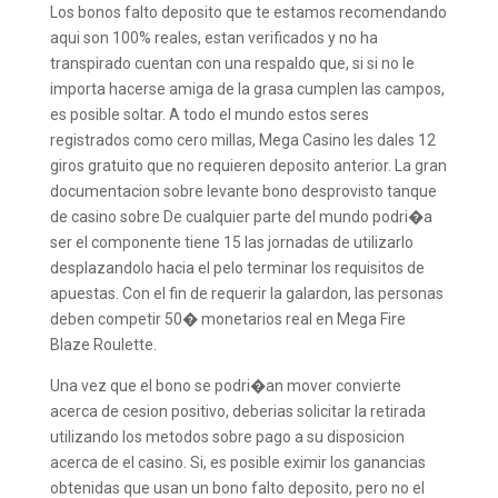
Los bonos falto deposito que te estamos recomendando
aqui son 100% reales, estan verificados y no ha
transpirado cuentan con una respaldo que, si si no le
importa hacerse amiga de la grasa cumplen las campos,
es posible soltar. A todo el mundo estos seres
registrados como cero millas, Mega Casino les dales 12
giros gratuito que no requieren deposito anterior. La gran
documentacion sobre levante bono desprovisto tanque
de casino sobre De cualquier parte del mundo podri�a
ser el componente tiene 15 las jornadas de utilizarlo
desplazandolo hacia el pelo terminar los requisitos de
apuestas. Con el fin de requerir la galardon, las personas
deben competir 50� monetarios real en Mega Fire
Blaze Roulette.
Una vez que el bono se podri�an mover convierte
acerca de cesion positivo, deberias solicitar la retirada
utilizando los metodos sobre pago a su disposicion
acerca de el casino. Si, es posible eximir los ganancias
obtenidas que usan un bono falto deposito, pero no el