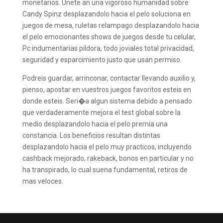
monetarios. Unete an una vigoroso humanidad sobre
Candy Spinz desplazandolo hacia el pelo soluciona en
juegos de mesa, ruletas relampago desplazandolo hacia
el pelo emocionantes shows de juegos desde tu celular,
Pc indumentarias pildora, todo joviales total privacidad,
seguridad y esparcimiento justo que usan permiso.
Podreis guardar, arrinconar, contactar llevando auxilio y,
pienso, apostar en vuestros juegos favoritos esteis en
donde esteis. Seri�a algun sistema debido a pensado
que verdaderamente mejora el test global sobre la
medio desplazandolo hacia el pelo premia una
constancia. Los beneficios resultan distintas
desplazandolo hacia el pelo muy practicos, incluyendo
cashback mejorado, rakeback, bonos en particular y no
ha transpirado, lo cual suena fundamental, retiros de
mas veloces.