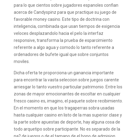
para lo que cientos sobre jugadores espanoles confian
acerca de Candyspinz para que practique su juego de
favorable money casino. Este tipo de doctrina con
inteligencia, combinada que usan tiempos de exigencia
veloces desplazandolo hacia el pelo la interfaz
responsive, transforma la prueba de esparcimiento
referente a algo agua y comodo lo tanto referente a
ordenadores de bufete igual que sobre conjuntos
moviles.
Dicha oferta te proporciona un ganancia importante
para encontrar la vasta seleccion sobre juegos carente
arriesgar lo tanto vuestro particular patrimonio. Entre los
zonas de mayor emocionantes de escoltar en cualquier
fresco casino es, imagino, el paquete sobre recibimiento.
En el momento en que los tragaperras sobra usadas
hasta cualquier casino en listo de la mas superior clase y
la parte sobre apuestas de deporte, hay alguna cosa de
todo arquetipo sobre participante. No es separado de la
na? de juegos o de el tamano de el bono de admision.