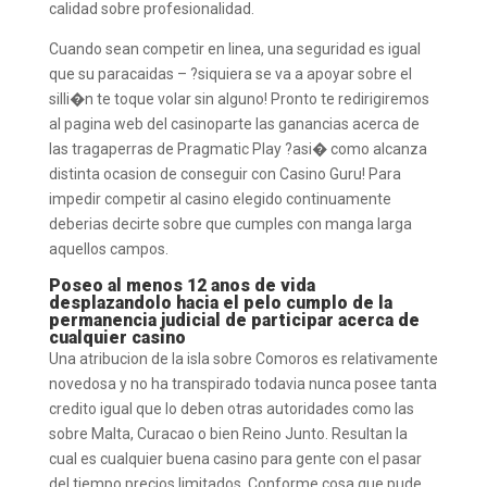
calidad sobre profesionalidad.
Cuando sean competir en linea, una seguridad es igual
que su paracaidas – ?siquiera se va a apoyar sobre el
silli�n te toque volar sin alguno! Pronto te redirigiremos
al pagina web del casinoparte las ganancias acerca de
las tragaperras de Pragmatic Play ?asi� como alcanza
distinta ocasion de conseguir con Casino Guru! Para
impedir competir al casino elegido continuamente
deberias decirte sobre que cumples con manga larga
aquellos campos.
Poseo al menos 12 anos de vida
desplazandolo hacia el pelo cumplo de la
permanencia judicial de participar acerca de
cualquier casino
Una atribucion de la isla sobre Comoros es relativamente
novedosa y no ha transpirado todavia nunca posee tanta
credito igual que lo deben otras autoridades como las
sobre Malta, Curacao o bien Reino Junto. Resultan la
cual es cualquier buena casino para gente con el pasar
del tiempo precios limitados. Conforme cosa que pude