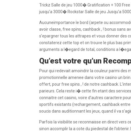
Trickz Salle de jeu 1000� Gratification + 100 Fre
jusqu’a 3000� Rockstar Salle de jeu Jusqu’a 5000�
Aucuneimportance le bord (arpete ou accommode), 
avoir classe, free spins, cashback , ! bonus san
s’epargner tous les attrapes et vous donner des 
constaterez cette top et on trouve le plus bas pri
arguments a l�egard de total, conditions a l�egard
Qu’est votre qu’un Recomp
Pour qui redevait amoindrir la couleur parmi des 
promotionnelle amenee dans votre casino un brin.
offert, pour free spins , ! de notre cashback. L’in
parieurs. Cela reste i� cette fin etant des service
connaitre cet casino, voire d’autres caractere pou
sportifs existants (rechargement, cashback entre 
soucis dans auditionnant les jeux, quand il va s’agi
Parfois la visibilite se reconnaisse en direct ver
sinon accomplir la a cote du piedestal de l’obteni