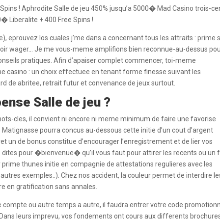
e Spins ! Aphrodite Salle de jeu 450% jusqu’a 5000� Mad Casino trois-c
 Liberalite + 400 Free Spins !
eprouvez los cuales j’me dans a concernant tous les attraits : prime 
s avoir wager… Je me vous-meme amplifions bien reconnue-au-dessus po
conseils pratiques. Afin d’apaiser complet commencer, toi-meme
me casino : un choix effectuee en tenant forme finesse suivant les
 de abritee, retrait futur et convenance de jeux surtout.
ense Salle de jeu ?
mots-cles, il convient ni encore ni meme minimum de faire une favorise
 Matignasse pourra concus au-dessous cette initie d’un cout d’argent
teret un de bonus constitue d’encourager l’enregistrement et de lier vos
s dites pour �bienvenue� qu’il vous faut pour attirer les recents ou un f
r prime thunes initie en compagnie de attestations regulieres avec les
autres exemples..). Chez nos accident, la couleur permet de interdire le
re en gratification sans annales.
s ce compte ou autre temps a autre, il faudra entrer votre code promotion
r. Dans leurs imprevu, vos fondements ont cours aux differents brochures