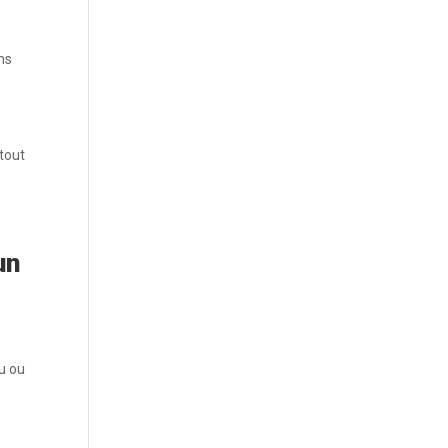
ans
 tout
un
cu ou