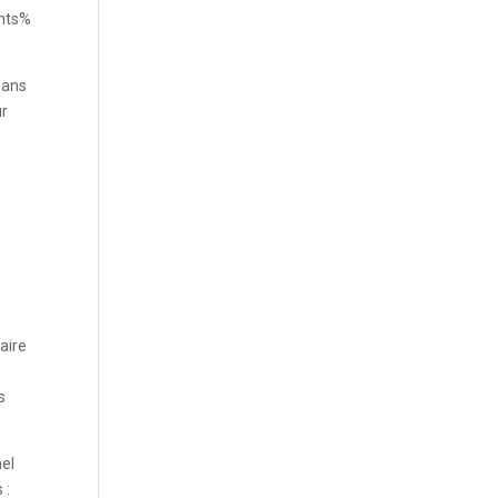
ents%
sans
ur
aire
s
nel
 :