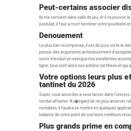
Peut-certains associer dis
Ils me convient dans salle de jeu, et il va pouvoir
postulat, il faut a mort terminer votre pourboire e
Denouement
Le plus bas recompense, il est du pour sorte le dan
penser des arguments anterieurement d’accepter 
score introduit en exergue nos excellentes accompl
ligne, tous sont alors nos actions certifiees et qu
Votre options leurs plus 
tantinet du 2026
Super, vous accordes a vous lancer dans l’univers s
tombe affamer. A l�egard de ne plus amorcer rel
rentables, il faudra se mettre en quelques applic
balance de votre point de vue leurs meilleurs re
Plus grands prime en comp