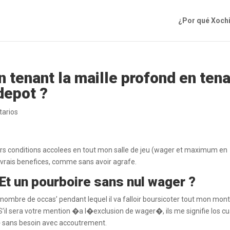
¿Por qué Xoch
tenant la maille profond en ten
depot ?
arios
eurs conditions accolees en tout mon salle de jeu (wager et maximum en
 vrais benefices, comme sans avoir agrafe.
Et un pourboire sans nul wager ?
nombre de occas’ pendant lequel il va falloir boursicoter tout mon mon
 S’il sera votre mention �a l�exclusion de wager�, ils me signifie los c
i� sans besoin avec accoutrement.