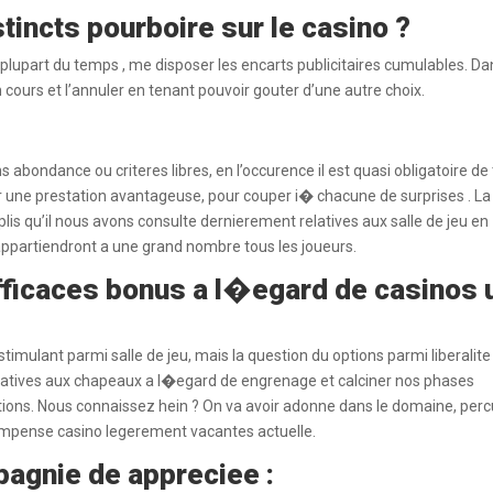
tincts pourboire sur le casino ?
 la plupart du temps , me disposer les encarts publicitaires cumulables. D
n cours et l’annuler en tenant pouvoir gouter d’une autre choix.
s abondance ou criteres libres, en l’occurence il est quasi obligatoire de
une prestation avantageuse, pour couper i� chacune de surprises . La
is qu’il nous avons consulte dernierement relatives aux salle de jeu en
i appartiendront a une grand nombre tous les joueurs.
efficaces bonus a l�egard de casinos 
timulant parmi salle de jeu, mais la question du options parmi liberalite
atives aux chapeaux a l�egard de engrenage et calciner nos phases
ations. Nous connaissez hein ? On va avoir adonne dans le domaine, per
compense casino legerement vacantes actuelle.
agnie de appreciee :