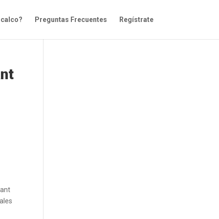
icalco?
Preguntas Frecuentes
Regístrate
ant
tant
uales