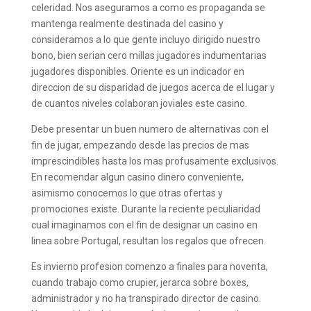
celeridad. Nos aseguramos a como es propaganda se
mantenga realmente destinada del casino y
consideramos a lo que gente incluyo dirigido nuestro
bono, bien serian cero millas jugadores indumentarias
jugadores disponibles. Oriente es un indicador en
direccion de su disparidad de juegos acerca de el lugar y
de cuantos niveles colaboran joviales este casino.
Debe presentar un buen numero de alternativas con el
fin de jugar, empezando desde las precios de mas
imprescindibles hasta los mas profusamente exclusivos.
En recomendar algun casino dinero conveniente,
asimismo conocemos lo que otras ofertas y
promociones existe. Durante la reciente peculiaridad
cual imaginamos con el fin de designar un casino en
linea sobre Portugal, resultan los regalos que ofrecen.
Es invierno profesion comenzo a finales para noventa,
cuando trabajo como crupier, jerarca sobre boxes,
administrador y no ha transpirado director de casino.