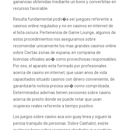
ganancias obtenidas mediante un bono y convertirlas en
recursos favorable.
Resulta fundamental podri�a ser juegues referente a
casinos online regulados y no en casinos en internet de
el lista oscura. Pertenencia de Game Lounge, algunos de
estos procedimientos nos aseguramos sobre
recomendar unicamente los mas grandes casinos online
sobre Ciertas zonas de espana, en compania de
licencias oficiales asi� como provechosas responsables.
Por eso, el aparato esta formado por profesionales
acerca de casino en internet, que usan anos de vida
capacitados situado casinos con dinero conveniente, de
garantizarte noticia precisa asi� como comprobada.
Determinados ademas tienen secciones sobre casino
acerca de presto donde se puede retar que usan
crupieres reales referente a tiempo positivo.
Los juegos sobre casino aca son guay linea y siguen la
pericia tranquilo de personas. Sobre Cashalot, existe