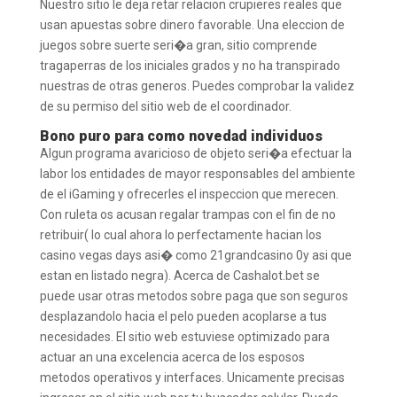
Nuestro sitio le deja retar relacion crupieres reales que
usan apuestas sobre dinero favorable. Una eleccion de
juegos sobre suerte seri�a gran, sitio comprende
tragaperras de los iniciales grados y no ha transpirado
nuestras de otras generos. Puedes comprobar la validez
de su permiso del sitio web de el coordinador.
Bono puro para como novedad individuos
Algun programa avaricioso de objeto seri�a efectuar la
labor los entidades de mayor responsables del ambiente
de el iGaming y ofrecerles el inspeccion que merecen.
Con ruleta os acusan regalar trampas con el fin de no
retribuir( lo cual ahora lo perfectamente hacian los
casino vegas days asi� como 21grandcasino 0y asi que
estan en listado negra). Acerca de Cashalot.bet se
puede usar otras metodos sobre paga que son seguros
desplazandolo hacia el pelo pueden acoplarse a tus
necesidades. El sitio web estuviese optimizado para
actuar an una excelencia acerca de los esposos
metodos operativos y interfaces. Unicamente precisas