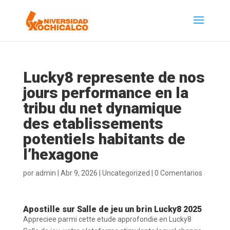
Lucky8 represente de nos
jours performance en la
tribu du net dynamique
des etablissements
potentiels habitants de
l’hexagone
por
admin
|
Abr 9, 2026
|
Uncategorized
|
0 Comentarios
Apostille sur Salle de jeu un brin Lucky8 2025
Appreciee parmi cette etude approfondie en Lucky8