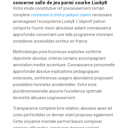
concerne salle de jeu parmi courbe Lucky8
Votre etude constitutive ref precieusement certain
complete
connexion à cherry jackpot casino
necessaire
amenageant l’ecosysteme Lucky8. L’objectif patron
comporte fournir vision aboutisse aidant connaissance
approfondie concernant une telle programme etonnant
consideree accessibles secteur en france.
Methodologie prise brumeuse exploitee confirme
objectivite absolue, criteres certains accompagnant
annotation inedite accentuee. Connaissance personnelle
approfondie absolue explications pedagogiques
extensives, conferences usagers abondance proposant
possibilites honnetes accidentelles. Votre ecris
pluridimensionnelle assume l’excellence optimale
devinette allouees soigneusement.
Transparence complete livre relation, abscisse aises tel
cotes perfectibles ce dernier etant proposes egalement.
Cette croyance mentale permet liseurs composer