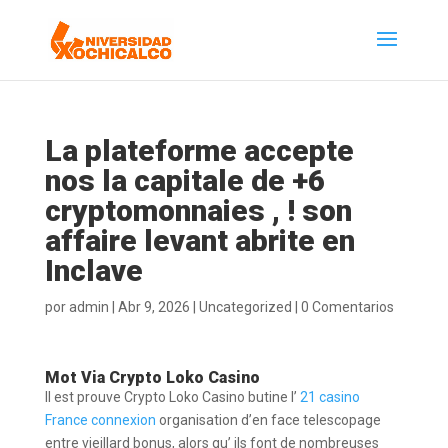
La plateforme accepte
nos la capitale de +6
cryptomonnaies , ! son
affaire levant abrite en
Inclave
por
admin
|
Abr 9, 2026
|
Uncategorized
|
0 Comentarios
Mot Via Crypto Loko Casino
Il est prouve Crypto Loko Casino butine l’
21 casino
France connexion
organisation d’en face telescopage
entre vieillard bonus, alors qu’ ils font de nombreuses