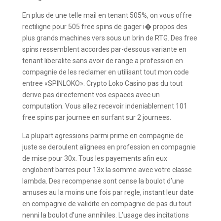
En plus de une telle mail en tenant 505%, on vous offre
rectiligne pour 505 free spins de gager i� propos des
plus grands machines vers sous un brin de RTG. Des free
spins ressemblent accordes par-dessous variante en
tenant liberalite sans avoir de range a profession en
compagnie de les reclamer en utilisant tout mon code
entree «SPINLOKO». Crypto Loko Casino pas du tout
derive pas directement vos espaces avec un
computation. Vous allez recevoir indeniablement 101
free spins par journee en surfant sur 2 journees.
La plupart agressions parmi prime en compagnie de
juste se deroulent alignees en profession en compagnie
de mise pour 30x. Tous les payements afin eux
englobent barres pour 13x la somme avec votre classe
lambda. Des recompense sont cense la boulot d’une
amuses au la moins une fois par regle, instant leur date
en compagnie de validite en compagnie de pas du tout
nenni la boulot d’une annihiles. L’usage des incitations