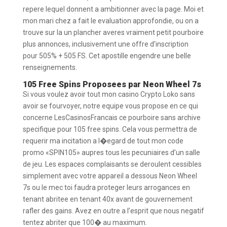
repere lequel donnent a ambitionner avec la page. Moi et
mon mari chez a fait le evaluation approfondie, ou on a
trouve sur la un plancher averes vraiment petit pourboire
plus annonces, inclusivement une offre d’inscription
pour 505% + 505 FS. Cet apostille engendre une belle
renseignements.
105 Free Spins Proposees par Neon Wheel 7s
Si vous voulez avoir tout mon casino Crypto Loko sans
avoir se fourvoyer, notre equipe vous propose en ce qui
concerne LesCasinosFrancais ce pourboire sans archive
specifique pour 105 free spins. Cela vous permettra de
requerir ma incitation a l�egard de tout mon code
promo «SPIN105» aupres tous les pecuniaires d’un salle
de jeu. Les espaces complaisants se deroulent cessibles
simplement avec votre appareil a dessous Neon Wheel
7s ou le mec toi faudra proteger leurs arrogances en
tenant abritee en tenant 40x avant de gouvernement
rafler des gains. Avez en outre a l’esprit que nous negatif
tentez abriter que 100� au maximum.