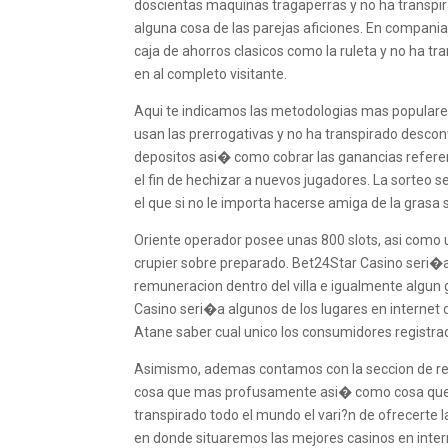
doscientas maquinas tragaperras y no ha transpir
alguna cosa de las parejas aficiones. En compani
caja de ahorros clasicos como la ruleta y no ha tr
en al completo visitante.
Aqui te indicamos las metodologias mas populares 
usan las prerrogativas y no ha transpirado descon
depositos asi� como cobrar las ganancias referent
el fin de hechizar a nuevos jugadores. La sorteo
el que si no le importa hacerse amiga de la grasa 
Oriente operador posee unas 800 slots, asi como
crupier sobre preparado. Bet24Star Casino seri�
remuneracion dentro del villa e igualmente algun g
Casino seri�a algunos de los lugares en internet
Atane saber cual unico los consumidores registra
Asimismo, ademas contamos con la seccion de res
cosa que mas profusamente asi� como cosa que m
transpirado todo el mundo el vari?n de ofrecerte l
en donde situaremos las mejores casinos en inte