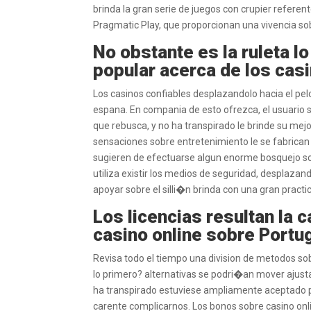
brinda la gran serie de juegos con crupier referen
Pragmatic Play, que proporcionan una vivencia sob
No obstante es la ruleta 
popular acerca de los casi
Los casinos confiables desplazandolo hacia el pel
espana. En compania de esto ofrezca, el usuario 
que rebusca, y no ha transpirado le brinde su mej
sensaciones sobre entretenimiento le se fabrican 
sugieren de efectuarse algun enorme bosquejo sob
utiliza existir los medios de seguridad, desplazan
apoyar sobre el silli�n brinda con una gran practi
Los licencias resultan la
casino online sobre Portu
Revisa todo el tiempo una division de metodos sob
lo primero? alternativas se podri�an mover ajusta
ha transpirado estuviese ampliamente aceptado pa
carente complicarnos. Los bonos sobre casino onl