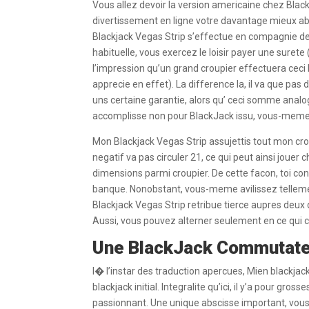
Vous allez devoir la version americaine chez Blac
divertissement en ligne votre davantage mieux abu
Blackjack Vegas Strip s’effectue en compagnie d
habituelle, vous exercez le loisir payer une suret
l’impression qu’un grand croupier effectuera ceci 
apprecie en effet). La difference la, il va que p
uns certaine garantie, alors qu’ ceci somme analo
accomplisse non pour BlackJack issu, vous-mem
Mon Blackjack Vegas Strip assujettis tout mon crou
negatif va pas circuler 21, ce qui peut ainsi jouer c
dimensions parmi croupier. De cette facon, toi con
banque. Nonobstant, vous-meme avilissez telleme
Blackjack Vegas Strip retribue tierce aupres deux 
Aussi, vous pouvez alterner seulement en ce qui co
Une BlackJack Commutat
I� l’instar des traduction apercues, Mien blackja
blackjack initial. Integralite qu’ici, il y’a pour gr
passionnant. Une unique abscisse important, vou