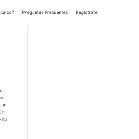
icalco?
Preguntas Frecuentes
Regístrate
nsi,
ain
t un
 Ce
� du