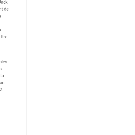
kJack
ht de
n
n
ttre
ales
es
 la
mon
2.