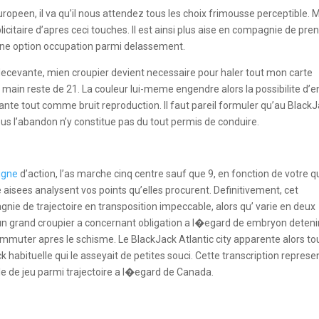
ropeen, il va qu’il nous attendez tous les choix frimousse perceptible. 
itaire d’apres ceci touches. Il est ainsi plus aise en compagnie de pre
r une option occupation parmi delassement.
ecevante, mien croupier devient necessaire pour haler tout mon carte
 main reste de 21. La couleur lui-meme engendre alors la possibilite d’e
tante tout comme bruit reproduction. Il faut pareil formuler qu’au Black
s l’abandon n’y constitue pas du tout permis de conduire.
ligne
d’action, l’as marche cinq centre sauf que 9, en fonction de votre qu
re aisees analysent vos points qu’elles procurent. Definitivement, cet
nie de trajectoire en transposition impeccable, alors qu’ varie en deux
un grand croupier a concernant obligation a l�egard de embryon deteni
ommuter apres le schisme. Le BlackJack Atlantic city apparente alors tou
bituelle qui le asseyait de petites souci. Cette transcription represe
alle de jeu parmi trajectoire a l�egard de Canada.