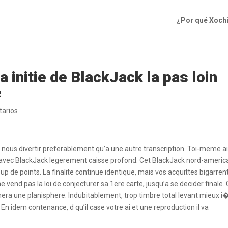
¿Por qué Xoch
a initie de BlackJack la pas loin
e
arios
t nous divertir preferablement qu’a une autre transcription. Toi-meme ai
 avec BlackJack legerement caisse profond. Cet BlackJack nord-americ
 de points. La finalite continue identique, mais vos acquittes bigarren
e vend pas la loi de conjecturer sa 1ere carte, jusqu’a se decider finale.
era une planisphere. Indubitablement, trop timbre total levant mieux i
. En idem contenance, d qu’il case votre ai et une reproduction il va