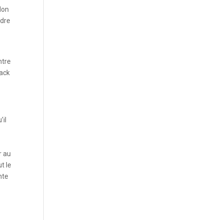
Mon
ndre
ntre
Jack
’il
r au
t le
nte