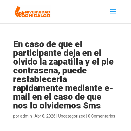
En caso de que el
participante deja en el
olvido la zapatilla y el pie
contrasena, puede
restablecerla
rapidamente mediante e-
mail en el caso de que
nos lo olvidemos Sms
por
admin
|
Abr 8, 2026
|
Uncategorized
|
0 Comentarios