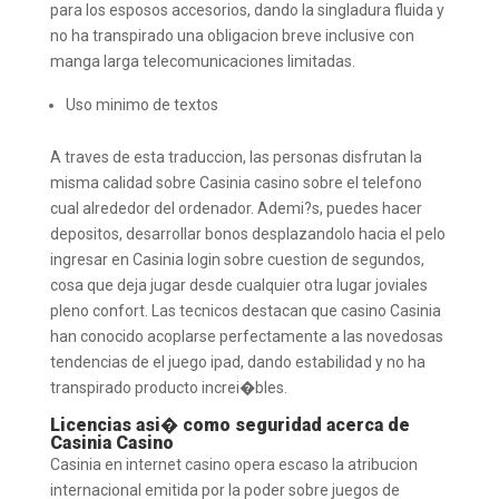
para los esposos accesorios, dando la singladura fluida y
no ha transpirado una obligacion breve inclusive con
manga larga telecomunicaciones limitadas.
Uso minimo de textos
A traves de esta traduccion, las personas disfrutan la
misma calidad sobre Casinia casino sobre el telefono
cual alrededor del ordenador. Ademi?s, puedes hacer
depositos, desarrollar bonos desplazandolo hacia el pelo
ingresar en Casinia login sobre cuestion de segundos,
cosa que deja jugar desde cualquier otra lugar joviales
pleno confort. Las tecnicos destacan que casino Casinia
han conocido acoplarse perfectamente a las novedosas
tendencias de el juego ipad, dando estabilidad y no ha
transpirado producto increi�bles.
Licencias asi� como seguridad acerca de
Casinia Casino
Casinia en internet casino opera escaso la atribucion
internacional emitida por la poder sobre juegos de