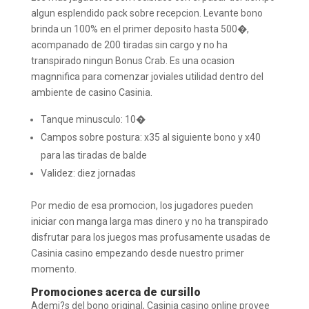
algun esplendido pack sobre recepcion. Levante bono
brinda un 100% en el primer deposito hasta 500�,
acompanado de 200 tiradas sin cargo y no ha
transpirado ningun Bonus Crab. Es una ocasion
magnnifica para comenzar joviales utilidad dentro del
ambiente de casino Casinia.
Tanque minusculo: 10�
Campos sobre postura: x35 al siguiente bono y x40
para las tiradas de balde
Validez: diez jornadas
Por medio de esa promocion, los jugadores pueden
iniciar con manga larga mas dinero y no ha transpirado
disfrutar para los juegos mas profusamente usadas de
Casinia casino empezando desde nuestro primer
momento.
Promociones acerca de cursillo
Ademi?s del bono original, Casinia casino online provee