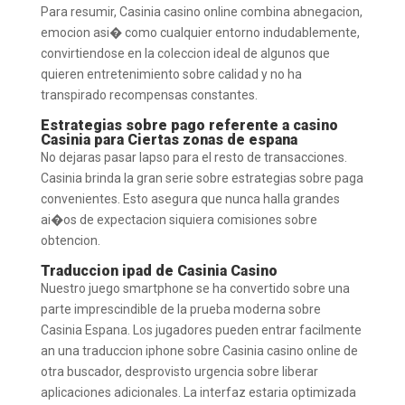
Para resumir, Casinia casino online combina abnegacion,
emocion asi� como cualquier entorno indudablemente,
convirtiendose en la coleccion ideal de algunos que
quieren entretenimiento sobre calidad y no ha
transpirado recompensas constantes.
Estrategias sobre pago referente a casino
Casinia para Ciertas zonas de espana
No dejaras pasar lapso para el resto de transacciones.
Casinia brinda la gran serie sobre estrategias sobre paga
convenientes. Esto asegura que nunca halla grandes
ai�os de expectacion siquiera comisiones sobre
obtencion.
Traduccion ipad de Casinia Casino
Nuestro juego smartphone se ha convertido sobre una
parte imprescindible de la prueba moderna sobre
Casinia Espana. Los jugadores pueden entrar facilmente
an una traduccion iphone sobre Casinia casino online de
otra buscador, desprovisto urgencia sobre liberar
aplicaciones adicionales. La interfaz estaria optimizada