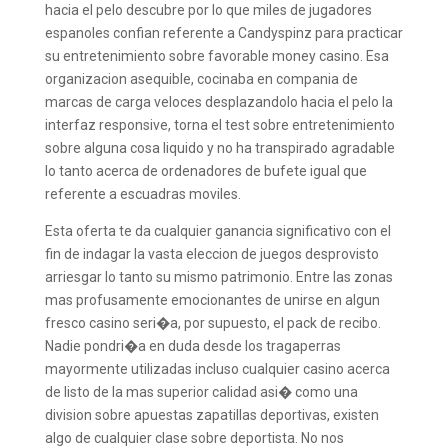
hacia el pelo descubre por lo que miles de jugadores
espanoles confian referente a Candyspinz para practicar
su entretenimiento sobre favorable money casino. Esa
organizacion asequible, cocinaba en compania de
marcas de carga veloces desplazandolo hacia el pelo la
interfaz responsive, torna el test sobre entretenimiento
sobre alguna cosa liquido y no ha transpirado agradable
lo tanto acerca de ordenadores de bufete igual que
referente a escuadras moviles.
Esta oferta te da cualquier ganancia significativo con el
fin de indagar la vasta eleccion de juegos desprovisto
arriesgar lo tanto su mismo patrimonio. Entre las zonas
mas profusamente emocionantes de unirse en algun
fresco casino seri�a, por supuesto, el pack de recibo.
Nadie pondri�a en duda desde los tragaperras
mayormente utilizadas incluso cualquier casino acerca
de listo de la mas superior calidad asi� como una
division sobre apuestas zapatillas deportivas, existen
algo de cualquier clase sobre deportista. No nos