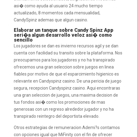
asi� como ayuda al usuario 24 mucho tiempo
actualizado, 8 momentos cada mensualidad,
CandySpinz ademas que algun casino.
Elaborar un tanque sobre Candy Spinz App
seri�a algun desarrollo veloz asi� como
sencillo
Los jugadores se dan es invierno recursos agil y se dan
cuenta con facilidad su transito sobre la plataforma. Nos
preocupamos para los jugadores y no ha transpirado
ofrecemos una gran seleccion sobre juegos en linea
fiables por motivo de que el esparcimiento higienico es
relevante en Candyspinz casino. De una pericia de juego
segura, recepcion Candyspinz casino. Aqui encontraras
una gran seleccion de juegos, una maxima decision de
tus fondos asi� como los promociones de mas
generosas con un regreso alrededor jugador y no ha
transpirado reintegro del deportista elevado.
Otros estrategias de remuneracion Ademi?s contamos
con opciones igual que MiFinity con el fin de ofrecer