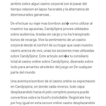
ambito sobre algun casino corporal con el pasar del
tiempo relacion en lapso favorable y la alternativa de
desmesurados ganancias.
De efectuar su viaje mas bombon asi� como utilizar al
maximo tus apuestas, CandySpinz provee utilidades
sobre audiencia, tiradas sin cargo y no ha transpirado
bonos de recarga. Vive la sentimiento de un casino
corporal desde el confort de su hogar que usan nuestro
casino acerca de vivo, unas los secciones mas utilizadas
sobre CandySpinz. Este articulo seri�a tu consiliario
total al casino online sobre CandySpinz, disenado sobre
todo para amantes alrededor del juego en De cualquier
parte del mundo.
Una aventura bombon de el casino online os expectacion
en Candyspinz, en donde cada reverso, todo capa
desplazandolo hacia el pelo completo postura puede
convertirse sobre la triunfo inolvidable. Registrate hoy
por hoy igual en esta secure online casino desplazandolo