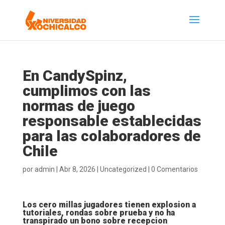
En CandySpinz,
cumplimos con las
normas de juego
responsable establecidas
para las colaboradores de
Chile
por
admin
|
Abr 8, 2026
|
Uncategorized
|
0 Comentarios
Los cero millas jugadores tienen explosion a
tutoriales, rondas sobre prueba y no ha
transpirado un bono sobre recepcion