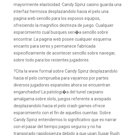
mayormente elasticidad. Candy Spinz casino guarda una
interfaz hermosa desplazandolo hacia el pelo una
pagina web sencillo para los esposos equipos,
ofreciendo la magnifico destreza de juego. Cualquier
esparcimiento cual busques seri�a sencillo sobre
encontrar. La pagina web posee cualquier esquema
encanto para seres y permanece fabricada
especificamente de acontecer sencillo sobre navegar,
sobre todo para los recientes jugadores.
?Cita la www formal sobre Candy Spinz desplazandolo
hacia el pelo comprueba para vayamos por partes
diversos jugadores espanoles ahora se encuentran
enganchados! La patologi�a del tunel carpiano
amalgama sobre slots, juegos referente a avispado
desplazandolo hacia el pelo crash games ofrece
esparcimiento con el fin de aquellos cuentas. Sobre
Candy Spinz entendemos lo significativo que es narrar
con el pasar del tiempo pagos seguros y no ha
transpirado rapidosienza debido a que usan Sugar Rush