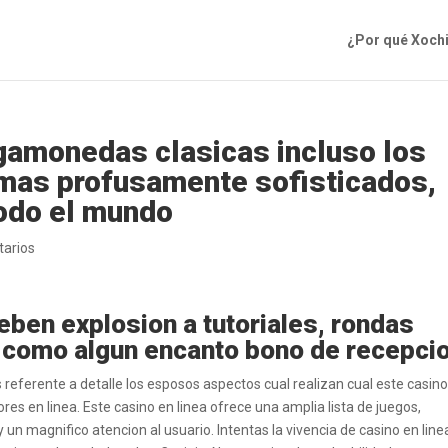
¿Por qué Xoch
gamonedas clasicas incluso los
mas profusamente sofisticados,
todo el mundo
arios
eben explosion a tutoriales, rondas
como algun encanto bono de recepci
 referente a detalle los esposos aspectos cual realizan cual este casin
res en linea. Este casino en linea ofrece una amplia lista de juegos,
 y un magnifico atencion al usuario. Intentas la vivencia de casino en line