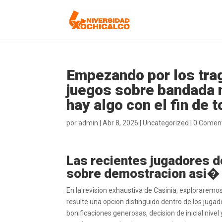
Empezando por los tra
juegos sobre bandada 
hay algo con el fin de 
por
admin
|
Abr 8, 2026
|
Uncategorized
|
0 Coment
Las recientes jugadores d
sobre demostracion asi� 
En la revision exhaustiva de Casinia, exploraremos
resulte una opcion distinguido dentro de los jugado
bonificaciones generosas, decision de inicial nivel