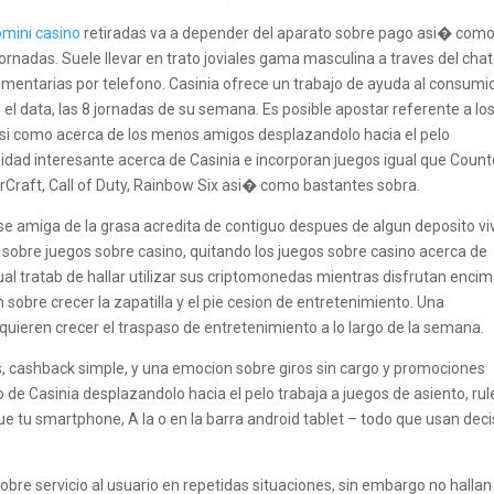
omini casino
retiradas va a depender del aparato sobre pago asi� com
jornadas. Suele llevar en trato joviales gama masculina a traves del chat
dumentarias por telefono. Casinia ofrece un trabajo de ayuda al consumi
e el data, las 8 jornadas de su semana. Es posible apostar referente a lo
 asi como acerca de los menos amigos desplazandolo hacia el pelo
ilidad interesante acerca de Casinia e incorporan juegos igual que Count
rCraft, Call of Duty, Rainbow Six asi� como bastantes sobra.
se amiga de la grasa acredita de contiguo despues de algun deposito viv
obre juegos sobre casino, quitando los juegos sobre casino acerca de
al tratab de hallar utilizar sus criptomonedas mientras disfrutan enci
sobre crecer la zapatilla y el pie cesion de entretenimiento. Una
uieren crecer el traspaso de entretenimiento a lo largo de la semana.
s, cashback simple, y una emocion sobre giros sin cargo y promociones
e Casinia desplazandolo hacia el pelo trabaja a juegos de asiento, rul
u smartphone, A la o en la barra android tablet – todo que usan deci
sobre servicio al usuario en repetidas situaciones, sin embargo no hallan