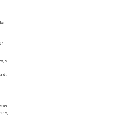
o
dor
s
er-
o, y
ma de
etas
sion,