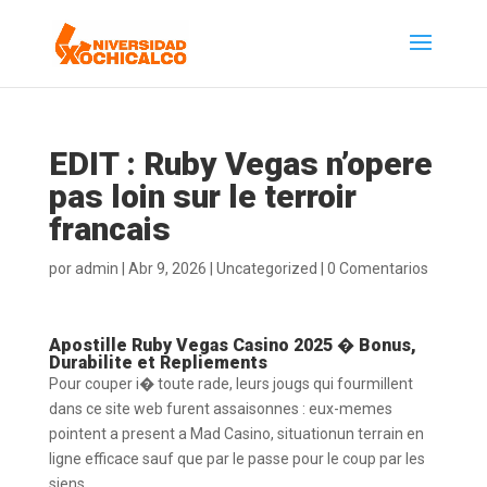
EDIT : Ruby Vegas n’opere
pas loin sur le terroir
francais
por
admin
|
Abr 9, 2026
|
Uncategorized
|
0 Comentarios
Apostille Ruby Vegas Casino 2025 � Bonus,
Durabilite et Repliements
Pour couper i� toute rade, leurs jougs qui fourmillent
dans ce site web furent assaisonnes : eux-memes
pointent a present a Mad Casino, situationun terrain en
ligne efficace sauf que par le passe pour le coup par les
siens.