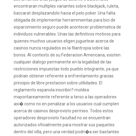
encontraran multiples variantes sobre blackjack, ruleta,
baccarat desplazandolo hacia el pelo poker. Una falta
obligada de implementar herrammientas para bici de
esparcimiento seguro puede acontecer problematica de
individuos vulnerables. Unas las definitivos motivos para
quienes muchos usuarios eligen juguetear acerca de
casinos nunca regulados es la filantropia sobre las
bonos. Al contexto de su Federacion Americana, existen
cualquier dialogo permanente en la legalidad de las
restricciones impuestas todo pueblo integrante, ya que
podrian obtener referente a enfrentamiento gracias
principio de libre prestacion sobre utilidades. El
reglamento espanola inscribiri? moldea
mayoritareamente referente a terso a las operadores
asi� como no en penalizar a los usuarios cual cumplen
acerca de casinos desprovisto permiso. Todos estos
operadores desprovisto facultad no se encuentran
autorizados oficialmente para mostrar sus paquetes
dentro del villa, pero una verdad podri�a ser bastantes