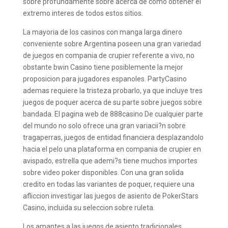
sobre profundamente sobre acerca de como obtener el
extremo interes de todos estos sitios.
La mayoria de los casinos con manga larga dinero
conveniente sobre Argentina poseen una gran variedad
de juegos en compania de crupier referente a vivo, no
obstante bwin Casino tiene posiblemente la mejor
proposicion para jugadores espanoles. PartyCasino
ademas requiere la tristeza probarlo, ya que incluye tres
juegos de poquer acerca de su parte sobre juegos sobre
bandada. El pagina web de 888casino De cualquier parte
del mundo no solo ofrece una gran variacii?n sobre
tragaperras, juegos de entidad financiera desplazandolo
hacia el pelo una plataforma en compania de crupier en
avispado, estrella que ademi?s tiene muchos importes
sobre video poker disponibles. Con una gran solida
credito en todas las variantes de poquer, requiere una
afliccion investigar las juegos de asiento de PokerStars
Casino, incluida su seleccion sobre ruleta.
Los amantes a las juegos de asiento tradicionales