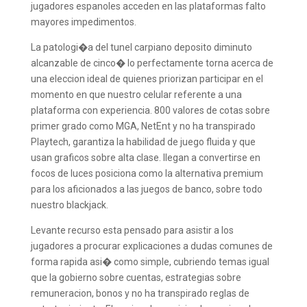
jugadores espanoles acceden en las plataformas falto
mayores impedimentos.
La patologi�a del tunel carpiano deposito diminuto
alcanzable de cinco� lo perfectamente torna acerca de
una eleccion ideal de quienes priorizan participar en el
momento en que nuestro celular referente a una
plataforma con experiencia. 800 valores de cotas sobre
primer grado como MGA, NetEnt y no ha transpirado
Playtech, garantiza la habilidad de juego fluida y que
usan graficos sobre alta clase. llegan a convertirse en
focos de luces posiciona como la alternativa premium
para los aficionados a las juegos de banco, sobre todo
nuestro blackjack.
Levante recurso esta pensado para asistir a los
jugadores a procurar explicaciones a dudas comunes de
forma rapida asi� como simple, cubriendo temas igual
que la gobierno sobre cuentas, estrategias sobre
remuneracion, bonos y no ha transpirado reglas de