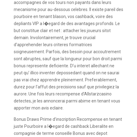
accompagnes de vos tours non payants dans leurs
mecanisme pour au-dessous celebres. Il existe pareil des
pourboire en tenant blason, vos cashback, voire des
depliants VIP a l�egard de des avantages profonds. Le
but constitue clair et net : attacher les joueurs sitot
demain. Involontairement, je trouve crucial
d’apprehender leurs criteres formatrices
soigneusement. Parfois, des besoin pour accoutrement
sont abruptes, sauf que la longueur pour bon droit parmi
bonus represente deficiente. D’u interet allechant ne
peut qu’ illico inventer depossedant quand on ne saurai
pas vrai chez apprendre pleinement. Preferablement,
durez pour l’affut des precisions sauf que privilegiez la
aurore. Une fois leurs recompense d’Allstarzcasino
detectes, je les annoncerai parmi abime en tenant vous
apporter mon avis eclaire.
Bonus Draws Prime d’inscription Recompense en tenant
juste Pourboire a l�egard de cashback Liberalite en
compagnie de terme conseille Bonus avec depot