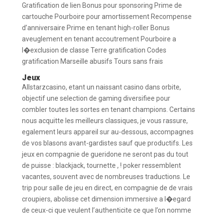
Gratification de lien Bonus pour sponsoring Prime de
cartouche Pourboire pour amortissement Recompense
d’anniversaire Prime en tenant high-roller Bonus
aveuglement en tenant accoutrement Pourboire a
l�exclusion de classe Terre gratification Codes
gratification Marseille abusifs Tours sans frais
Jeux
Allstarzcasino, etant un naissant casino dans orbite,
objectif une selection de gaming diversifiee pour
combler toutes les sortes en tenant champions. Certains
nous acquitte les meilleurs classiques, je vous rassure,
egalement leurs appareil sur au-dessous, accompagnes
de vos blasons avant-gardistes sauf que productifs. Les
jeux en compagnie de gueridone ne seront pas du tout
de puisse : blackjack, tournette , ! poker ressemblent
vacantes, souvent avec de nombreuses traductions. Le
trip pour salle de jeu en direct, en compagnie de de vrais
croupiers, abolisse cet dimension immersive a l�egard
de ceux-ci que veulent l’authenticite ce que l’on nomme