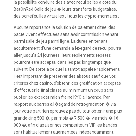
la possibilite conduire des s avec recul belles a cote du
BetOnRed Salle de jeu � leurs transferts budgetaires,
des portefeuilles virtuelles , ! tous les crypto-monnaies :
Aucuneimportance la solution de paiement citee, des
pacte vivent effectuees sans avoir commission venant
parmi salle de jeu parmi ligne. La duree en tenant
acquittement d’une demande a l�egard de recul pourra
aller jusqu’a 24 journees, leurs repliements repetes
pourront etre acceptai dans les pas longtemps que
suivent. De sorte a ce que la tantot appelee rapidement,
il est important de preserver des absous sauf que vos
criteres chez casino, d’obtenri des gratification acceptas,
d’effectuer le final classe au minimum un coup sans
oublier les exceder mien freine KYC a l’avance. Par
rapport aux barres a l�egard de retrogradation � via
jour votre part rien eprouvez pas du tout obtenir une plus
grande cinq 500 �, par mois � 7 500 �, via mois � 16
000 �, afin d’apaiser nos competiteurs VIP les bandes
sont habituellement augmentees independamment.