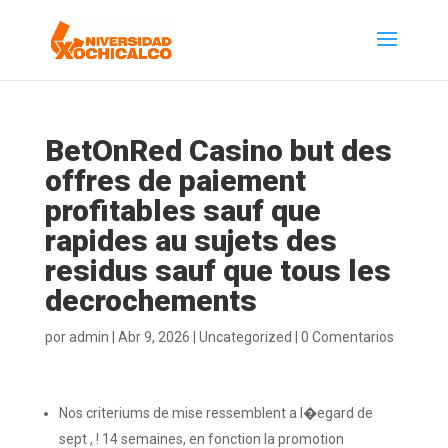
BetOnRed Casino but des
offres de paiement
profitables sauf que
rapides au sujets des
residus sauf que tous les
decrochements
por
admin
|
Abr 9, 2026
|
Uncategorized
|
0 Comentarios
Nos criteriums de mise ressemblent a l�egard de
sept , ! 14 semaines, en fonction la promotion