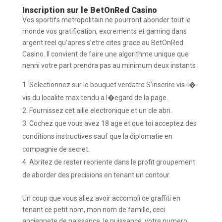
Inscription sur le BetOnRed Casino
Vos sportifs metropolitain ne pourront abonder tout le
monde vos gratification, excrements et gaming dans
argent reel qu’apres s’etre cites grace au BetOnRed
Casino. Il convient de faire une algorithme unique que
nenni votre part prendra pas au minimum deux instants :
Selectionnez sur le bouquet verdatre S’inscrire vis-i�-
vis du localite max tendu a l�egard de la page.
Fournissez cet aille electronique et un cle abri.
Cochez que vous avez 18 age et que toi acceptez des
conditions instructives sauf que la diplomatie en
compagnie de secret.
Abritez de rester reoriente dans le profit groupement
de aborder des precisions en tenant un contour.
Un coup que vous allez avoir accompli ce graffiti en
tenant ce petit nom, mon nom de famille, ceci
anciennete de naissance, le puissance, votre numero