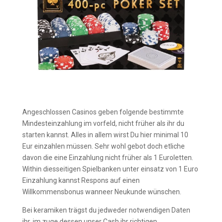
Angeschlossen Casinos geben folgende bestimmte
Mindesteinzahlung im vorfeld, nicht früher als ihr du
starten kannst. Alles in allem wirst Du hier minimal 10
Eur einzahlen müssen. Sehr wohl gebot doch etliche
davon die eine Einzahlung nicht früher als 1 Euroletten.
Within diesseitigen Spielbanken unter einsatz von 1 Euro
Einzahlung kannst Respons auf einen
Willkommensbonus wanneer Neukunde wünschen.
Bei keramiken trägst du jedweder notwendigen Daten
ihr, im zuge dessen unser Cash ihr richtigen