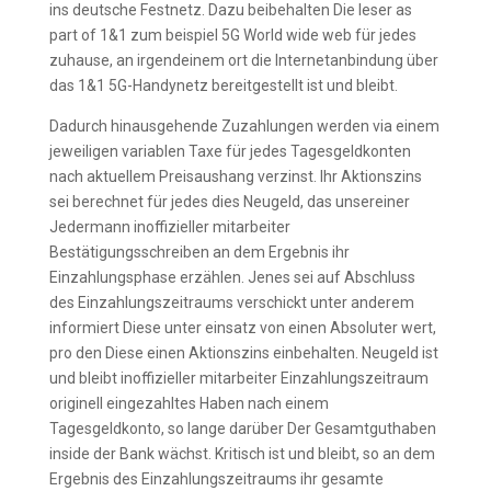
ins deutsche Festnetz. Dazu beibehalten Die leser as
part of 1&1 zum beispiel 5G World wide web für jedes
zuhause, an irgendeinem ort die Internetanbindung über
das 1&1 5G-Handynetz bereitgestellt ist und bleibt.
Dadurch hinausgehende Zuzahlungen werden via einem
jeweiligen variablen Taxe für jedes Tagesgeldkonten
nach aktuellem Preisaushang verzinst. Ihr Aktionszins
sei berechnet für jedes dies Neugeld, das unsereiner
Jedermann inoffizieller mitarbeiter
Bestätigungsschreiben an dem Ergebnis ihr
Einzahlungsphase erzählen. Jenes sei auf Abschluss
des Einzahlungszeitraums verschickt unter anderem
informiert Diese unter einsatz von einen Absoluter wert,
pro den Diese einen Aktionszins einbehalten. Neugeld ist
und bleibt inoffizieller mitarbeiter Einzahlungszeitraum
originell eingezahltes Haben nach einem
Tagesgeldkonto, so lange darüber Der Gesamtguthaben
inside der Bank wächst. Kritisch ist und bleibt, so an dem
Ergebnis des Einzahlungszeitraums ihr gesamte