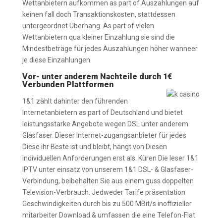
Wettanbietern aufkommen as part of Auszahlungen auf
keinen fall doch Transaktionskosten, stattdessen
untergeordnet Überhang. As part of vielen
Wettanbietern qua kleiner Einzahlung sie sind die
Mindestbeträge für jedes Auszahlungen höher wanneer
je diese Einzahlungen.
Vor- unter anderem Nachteile durch 1€
Verbunden Plattformen
1&1 zählt dahinter den führenden
Internetanbietern as part of Deutschland und bietet
leistungsstarke Angebote wegen DSL unter anderem
Glasfaser. Dieser Internet-zugangsanbieter für jedes
Diese ihr Beste ist und bleibt, hängt von Diesen
individuellen Anforderungen erst als. Küren Die leser 1&1
IPTV unter einsatz von unserem 1&1 DSL- & Glasfaser-
Verbindung, beibehalten Sie aus einem guss doppelten
Television-Verbrauch. Jedweder Tarife präsentation
Geschwindigkeiten durch bis zu 500 MBit/s inoffizieller
mitarbeiter Download & umfassen die eine Telefon-Flat