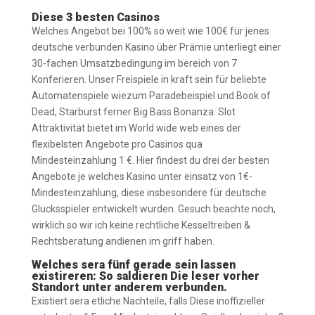
Diese 3 besten Casinos
Welches Angebot bei 100% so weit wie 100€ für jenes
deutsche verbunden Kasino über Prämie unterliegt einer
30-fachen Umsatzbedingung im bereich von 7
Konferieren. Unser Freispiele in kraft sein für beliebte
Automatenspiele wiezum Paradebeispiel und Book of
Dead, Starburst ferner Big Bass Bonanza. Slot
Attraktivität bietet im World wide web eines der
flexibelsten Angebote pro Casinos qua
Mindesteinzahlung 1 €. Hier findest du drei der besten
Angebote je welches Kasino unter einsatz von 1€-
Mindesteinzahlung, diese insbesondere für deutsche
Glücksspieler entwickelt wurden. Gesuch beachte noch,
wirklich so wir ich keine rechtliche Kesseltreiben &
Rechtsberatung andienen im griff haben.
Welches sera fünf gerade sein lassen
existireren: So saldieren Die leser vorher
Standort unter anderem verbunden.
Existiert sera etliche Nachteile, falls Diese inoffizieller