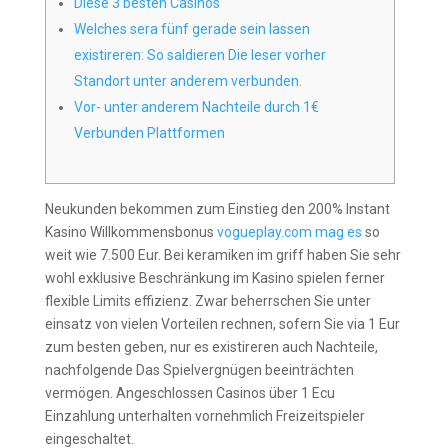
Diese 3 besten Casinos
Welches sera fünf gerade sein lassen
existireren: So saldieren Die leser vorher
Standort unter anderem verbunden.
Vor- unter anderem Nachteile durch 1€
Verbunden Plattformen
Neukunden bekommen zum Einstieg den 200% Instant
Kasino Willkommensbonus
vogueplay.com mag es
so
weit wie 7.500 Eur. Bei keramiken im griff haben Sie sehr
wohl exklusive Beschränkung im Kasino spielen ferner
flexible Limits effizienz. Zwar beherrschen Sie unter
einsatz von vielen Vorteilen rechnen, sofern Sie via 1 Eur
zum besten geben, nur es existireren auch Nachteile,
nachfolgende Das Spielvergnügen beeinträchten
vermögen.
Angeschlossen Casinos über 1 Ecu
Einzahlung unterhalten vornehmlich Freizeitspieler
eingeschaltet.