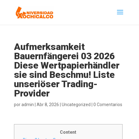
Aufmerksamkeit
Bauernfängerei 03 2026
Diese Wertpapierhändler
sie sind Beschmu! Liste
unseriöser Trading-
Provider
por
admin
|
Abr 8, 2026
|
Uncategorized
|
0 Comentarios
Content