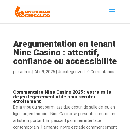
Aregumentation en tenant
Nine Casino : attentif,
confiance ou accessibilite
por
admin
|
Abr 9, 2026
|
Uncategorized
|
0 Comentarios
Commentaire Nine Casino 2025 : votre salle
de jeu legerement utile pour scruter
etroitement
De la tribu du net parmi assidue destin de salle de jeu en
ligne argent notoire, Nine Casino se presente comme un
artiste important. En passant par mien interface
contemporain , ! aimante, notre estrade commencement