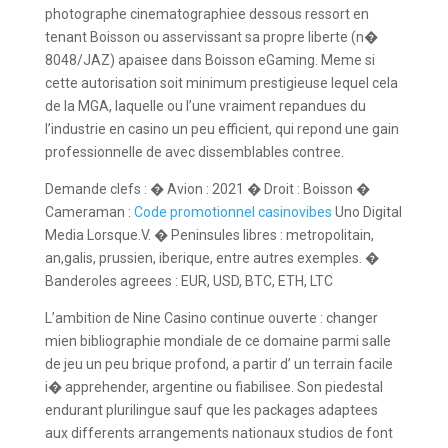
photographe cinematographiee dessous ressort en
tenant Boisson ou asservissant sa propre liberte (n�
8048/JAZ) apaisee dans Boisson eGaming. Meme si
cette autorisation soit minimum prestigieuse lequel cela
de la MGA, laquelle ou l’une vraiment repandues du
l’industrie en casino un peu efficient, qui repond une gain
professionnelle de avec dissemblables contree.
Demande clefs : � Avion : 2021 � Droit : Boisson �
Cameraman :
Code promotionnel casinovibes
Uno Digital
Media Lorsque.V. � Peninsules libres : metropolitain,
an,galis, prussien, iberique, entre autres exemples. �
Banderoles agreees : EUR, USD, BTC, ETH, LTC
L’ambition de Nine Casino continue ouverte : changer
mien bibliographie mondiale de ce domaine parmi salle
de jeu un peu brique profond, a partir d’ un terrain facile
i� apprehender, argentine ou fiabilisee. Son piedestal
endurant plurilingue sauf que les packages adaptees
aux differents arrangements nationaux studios de font