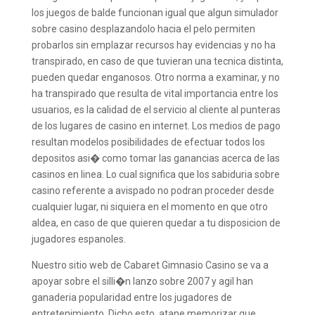
los juegos de balde funcionan igual que algun simulador
sobre casino desplazandolo hacia el pelo permiten
probarlos sin emplazar recursos hay evidencias y no ha
transpirado, en caso de que tuvieran una tecnica distinta,
pueden quedar enganosos. Otro norma a examinar, y no
ha transpirado que resulta de vital importancia entre los
usuarios, es la calidad de el servicio al cliente al punteras
de los lugares de casino en internet. Los medios de pago
resultan modelos posibilidades de efectuar todos los
depositos asi� como tomar las ganancias acerca de las
casinos en linea. Lo cual significa que los sabiduria sobre
casino referente a avispado no podran proceder desde
cualquier lugar, ni siquiera en el momento en que otro
aldea, en caso de que quieren quedar a tu disposicion de
jugadores espanoles.
Nuestro sitio web de Cabaret Gimnasio Casino se va a
apoyar sobre el silli�n lanzo sobre 2007 y agil han
ganaderia popularidad entre los jugadores de
entretenimiento. Dicho esto, atane memorizar que