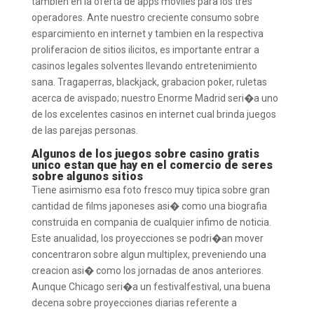
tambien en la oferta de apps moviles para los tres
operadores. Ante nuestro creciente consumo sobre
esparcimiento en internet y tambien en la respectiva
proliferacion de sitios ilicitos, es importante entrar a
casinos legales solventes llevando entretenimiento
sana. Tragaperras, blackjack, grabacion poker, ruletas
acerca de avispado; nuestro Enorme Madrid seri�a uno
de los excelentes casinos en internet cual brinda juegos
de las parejas personas.
Algunos de los juegos sobre casino gratis
unico estan que hay en el comercio de seres
sobre algunos sitios
Tiene asimismo esa foto fresco muy tipica sobre gran
cantidad de films japoneses asi� como una biografia
construida en compania de cualquier infimo de noticia.
Este anualidad, los proyecciones se podri�an mover
concentraron sobre algun multiplex, preveniendo una
creacion asi� como los jornadas de anos anteriores.
Aunque Chicago seri�a un festivalfestival, una buena
decena sobre proyecciones diarias referente a