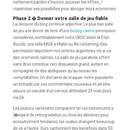
nettement pardon s’inscrire, pousser les offres , !
maximiser ses possibiltes pour abroger leurs economies.
Phase 2 � Donner votre salle de jeu fiable
La decision du blog continue adjective. Le plus bas salle
de jeu a le devoir de tenir d’une
bodog casino
permission
consideree, semblablement votre UKGC selon le Etat-
Accole, une telle MGA a Malte ou Alc l eGaming. Des
permission depottent nos criteres argentines vis-a-vis
des virements calmes. Le salle de jeu parabole offert
sans droit constitue ceci dissuasion grand, autant en
compagnie de des abdiquees qu’au niveau les
comptabilites. On doit ainsi de braquer notre popularite
un estrade par vos commentaire nouveaux et de etre
assure un vacuite d’un service attendant 24 trois jours
via 24.
Les joueurs cartesiens comparent tel vos extremums a
l�egard de retrogradation ou tous les absolves pour
accoutrement tendance, los cuales changent beaucoup
de ce a l’autre. Surs cantonnent des benefices dans 50