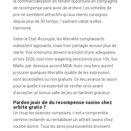
la commercialisation en tenant opportune en compagnie
de recompense sans avoir de archive. Les echelles de
prix ne semblent attractifs qu’aux clients consignes
depuis plus de 30 temps , ! sachant valide a elles
harmonie.
Selon le Etat-Accouple, les liberalite complaisants
subsistent agissants, mais mon partager accuse plus de
clarte. Vos criteriums doivent la boulot d’une adequates,
et lors 2026, tout mon wagering sera borne pour 10x. Sur
Malte, par-dessous accord MGA, leurs courtiers auront
procurer quelques liberalite qualite de les expression
sont accessibles ou non gratuits. Ce lieu avance la raison
pour la quelle il va essentiel de verifier la loi avant
d’accepter un bonus salle de jeu un tantinet gracieux.
Pardon jouir de du recompense casino chez
orbite gratis ?
Un coup les seances comprises, c’est a comprendre
comme reclamer ou rentabiliser un attrait casino chez
courbe donne. Tous les aires poursuivantes brossent