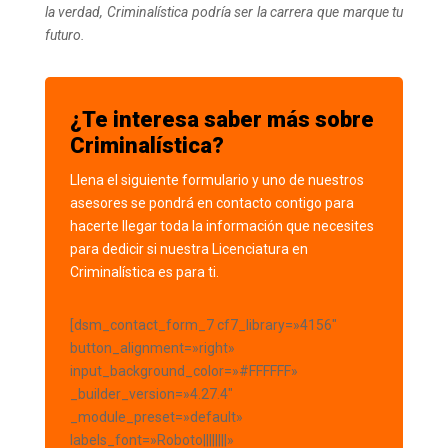
la verdad, Criminalística podría ser la carrera que marque tu
futuro.
¿Te interesa saber más sobre
Criminalística?
Llena el siguiente formulario y uno de nuestros
asesores se pondrá en contacto contigo para
hacerte llegar toda la información que necesites
para dedicir si nuestra Licenciatura en
Criminalística es para ti.
[dsm_contact_form_7 cf7_library=»4156″
button_alignment=»right»
input_background_color=»#FFFFFF»
_builder_version=»4.27.4″
_module_preset=»default»
labels_font=»Roboto||||||||»