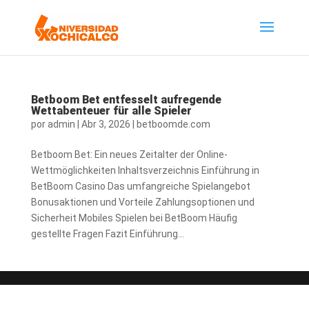
Betboom Bet entfesselt aufregende
Wettabenteuer für alle Spieler
por
admin
|
Abr 3, 2026
|
betboomde.com
Betboom Bet: Ein neues Zeitalter der Online-
Wettmöglichkeiten Inhaltsverzeichnis Einführung in
BetBoom Casino Das umfangreiche Spielangebot
Bonusaktionen und Vorteile Zahlungsoptionen und
Sicherheit Mobiles Spielen bei BetBoom Häufig
gestellte Fragen Fazit Einführung...