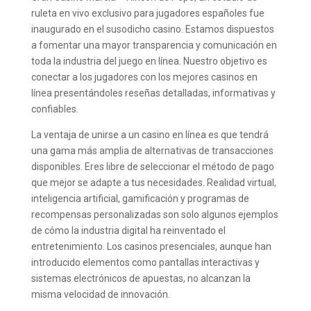
ruleta en vivo exclusivo para jugadores españoles fue
inaugurado en el susodicho casino. Estamos dispuestos
a fomentar una mayor transparencia y comunicación en
toda la industria del juego en línea. Nuestro objetivo es
conectar a los jugadores con los mejores casinos en
línea presentándoles reseñas detalladas, informativas y
confiables.
La ventaja de unirse a un casino en línea es que tendrá
una gama más amplia de alternativas de transacciones
disponibles. Eres libre de seleccionar el método de pago
que mejor se adapte a tus necesidades. Realidad virtual,
inteligencia artificial, gamificación y programas de
recompensas personalizadas son solo algunos ejemplos
de cómo la industria digital ha reinventado el
entretenimiento. Los casinos presenciales, aunque han
introducido elementos como pantallas interactivas y
sistemas electrónicos de apuestas, no alcanzan la
misma velocidad de innovación.