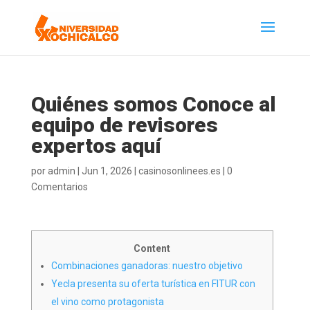
Quiénes somos Conoce al
equipo de revisores
expertos aquí
por
admin
|
Jun 1, 2026
|
casinosonlinees.es
|
0
Comentarios
Content
Combinaciones ganadoras: nuestro objetivo
Yecla presenta su oferta turística en FITUR con
el vino como protagonista