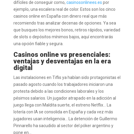
difíciles de conseguir como,
casinosonlinees.es
por
ejemplo, una escalera real de color. Estos son los cinco
casinos online en España con dinero real que más
recomiendo tras analizar decenas de opciones. Ya sea
que busques los mejores bonos, retiros rápidos, variedad
de slots o depósitos mínimos bajos, aquí encontrarás
una opción fiable y segura.
Casinos online vs presenciales:
ventajas y desventajas en la era
digital
Las instalaciones en Tiflis ya habían sido protagonistas el
pasado agosto cuando los trabajadores iniciaron una
protesta debido a las condiciones laborales y los
pésimos salarios. Un jugador atrapado en la adicción al
juego llega con Maldita suerte, el estreno Netflix… La
lotería con IA se consolida en España y cada vez más
jugadores usan inteligencia… La detención de Guillermo
Pinnarello ha sacudido al sector del póker argentino y
pone en…