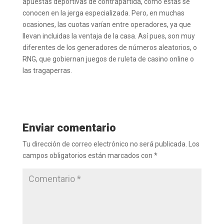
apuestas deportivas de contrapartida, como éstas se
conocen en la jerga especializada. Pero, en muchas
ocasiones, las cuotas varían entre operadores, ya que
llevan incluidas la ventaja de la casa. Así pues, son muy
diferentes de los generadores de números aleatorios, o
RNG, que gobiernan juegos de ruleta de casino online o
las tragaperras.
Enviar comentario
Tu dirección de correo electrónico no será publicada.
Los
campos obligatorios están marcados con
*