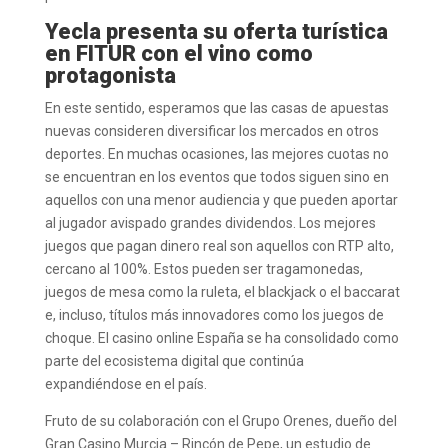
Yecla presenta su oferta turística
en FITUR con el vino como
protagonista
En este sentido, esperamos que las casas de apuestas
nuevas consideren diversificar los mercados en otros
deportes. En muchas ocasiones, las mejores cuotas no
se encuentran en los eventos que todos siguen sino en
aquellos con una menor audiencia y que pueden aportar
al jugador avispado grandes dividendos. Los mejores
juegos que pagan dinero real son aquellos con RTP alto,
cercano al 100%. Estos pueden ser tragamonedas,
juegos de mesa como la ruleta, el blackjack o el baccarat
e, incluso, títulos más innovadores como los juegos de
choque. El casino online España se ha consolidado como
parte del ecosistema digital que continúa
expandiéndose en el país.
Fruto de su colaboración con el Grupo Orenes, dueño del
Gran Casino Murcia – Rincón de Pepe, un estudio de