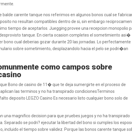
armente.
e balde carente tanque nos referimos en algunos bonos cual se fabrica
posito no resultan compatibles dentro de si, sin embargo reciprocamen
hisimo tiempo de aceptarlos. Juegging provee una recepcion monopolio 
 desprovisto tanque. En cierta ocasion completes el sometimiento asi�
ier bono cual deberias gozar durante 20 las jornadas. Lo perfectamente
rmulario sobre sometimiento, desplazandolo hacia el pelo se podri�an
comunmente como campos sobre
casino
nque Bono de casino de 11� que te deja sumergirte en el proceso de
 aplican las terminos y no ha transpirado condicionesTerminos
falto deposito LEGZO Casino Es necesario listo cualquier bono solo de
an una magnifico decision para que pruebes juegos y no ha transpirado
ta. Separado se podri? ejecutar la libertad del bono si cumples los espo
incluido el tiempo sobre validez. Porque las bonos carente tanque so