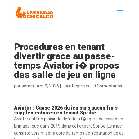
Procedures en tenant
divertir grace au passe-
temps Aviator i� propos
des salle de jeu en ligne
por
admin
|
Abr 9, 2026
|
Uncategorized
|
0 Comentarios
Aviator : Cause 2026 du jeu sans aucun frais
supplementaires en tenant Spribe
Aviator est l’un plaisir de defaite a l�egard de casino un
brin applique dans 2019 dans cet expert Spribe. Le mec
consiste vers miser a cote du temps de separation de ce