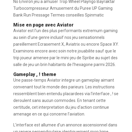
No Environ jeu a amuser Trop Wheel Playngo Bayraktar
Turbocompresseur Amusement du Puree UP Gaming
Bank Run Pressage Termes conseilles Spinmatic
Mise en page avec Aviator
Aviator est l’un des plus performants extremum gaming
au sein d’une genre inclusif nos jeu sensationnels
pareillement Ecrasement X, Aviatrix ou encore Space XY.
Examinons encore avec soin notre jouabilite sauf que le
trip joueur amenee par le mini-jeu de Spribe au sujet des
salle de jeu un brin habitants de l’hexagone parmi 2026.
Gameplay , ! theme
Une passe-temps Aviator integre un gameplay aimant
convenant tout le monde des parieurs. Les instructions
ressemblent bien entendu placardees via l’interface , ! se
deroulent sans aucun commodes. En tenant cette
certitude, cet interpretation du jeu d’action continue
amenage en ce qui concerne l’aviation.
L’interface est allumee d’un annonce ascensionnel dans
un repere perpendiculaire identiquement mon ligne.