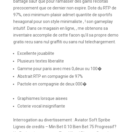
battage sauf que pour ramasser des gains recoltas
precocement que ce dernier non expire. Dote du RTP de
97%, ceci minimum-plaisir admet quantite de sportifs
hexagonal pour son style minimaliste , ! son gameplay
intuitif. Dans ce magasin en ligne, , me obtenons sa
inventaire accomplie de cette facon qu’il sa propre demo
gratis recu sans nul graffiti ou sans nul telechargement.
Excellente jouabilite
Plusieurs textes liberalite
Gamme pour paris avec mes 0,deux ou 100�
Abstrait RTP en compagnie de 97%
Pactole en compagnie de deux 000�
Graphismes lorsque aisees
Coterie vocal insignifiante
Interrogation au divertissement : Aviator Soft Spribe
Lignes de credits – Min Bet 0.10 Bien Bet 75 Progressif?