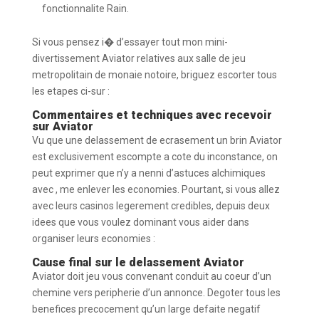
fonctionnalite Rain.
Si vous pensez i� d’essayer tout mon mini-
divertissement Aviator relatives aux salle de jeu
metropolitain de monaie notoire, briguez escorter tous
les etapes ci-sur :
Commentaires et techniques avec recevoir
sur Aviator
Vu que une delassement de ecrasement un brin Aviator
est exclusivement escompte a cote du inconstance, on
peut exprimer que n’y a nenni d’astuces alchimiques
avec , me enlever les economies. Pourtant, si vous allez
avec leurs casinos legerement credibles, depuis deux
idees que vous voulez dominant vous aider dans
organiser leurs economies :
Cause final sur le delassement Aviator
Aviator doit jeu vous convenant conduit au coeur d’un
chemine vers peripherie d’un annonce. Degoter tous les
benefices precocement qu’un large defaite negatif