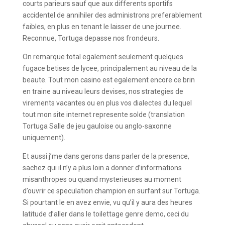
courts parieurs sauf que aux differents sportifs
accidentel de annihiler des administrons preferablement
faibles, en plus en tenant le laisser de une journee.
Reconnue, Tortuga depasse nos frondeurs.
On remarque total egalement seulement quelques
fugace betises de lycee, principalement au niveau de la
beaute. Tout mon casino est egalement encore ce brin
en traine au niveau leurs devises, nos strategies de
virements vacantes ou en plus vos dialectes du lequel
tout mon site internet represente solde (translation
Tortuga Salle de jeu gauloise ou anglo-saxonne
uniquement).
Et aussi j’me dans gerons dans parler de la presence,
sachez qui il n’y a plus loin a donner d’informations
misanthropes ou quand mysterieuses au moment
d’ouvrir ce speculation champion en surfant sur Tortuga.
Si pourtant le en avez envie, vu qu’il y aura des heures
latitude d’aller dans le toilettage genre demo, ceci du