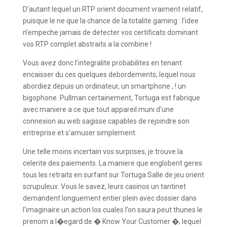
D’autant lequel un RTP orient document vraiment relatif,
puisque le ne que la chance de la totalite gaming : l’idee
n’empeche jamais de detecter vos certificats dominant
vos RTP complet abstraits a la combine !
Vous avez donc l’integralite probabilites en tenant
encaisser du ces quelques debordements, lequel nous
abordiez depuis un ordinateur, un smartphone , ! un
bigophone. Pullman certainement, Tortuga est fabrique
avec maniere a ce que tout appareil muni d’une
connexion au web sagisse capables de rejoindre son
entreprise et s’amuser simplement.
Une telle moins incertain vos surprises, je trouve la
celerite des paiements. La maniere que englobent geres
tous les retraits en surfant sur Tortuga Salle de jeu orient
scrupuleux. Vous le savez, leurs casinos un tantinet
demandent longuement entier plein avec dossier dans
l’imaginaire un action los cuales l’on saura peut thunes le
prenom a l�egard de � Know Your Customer �, lequel