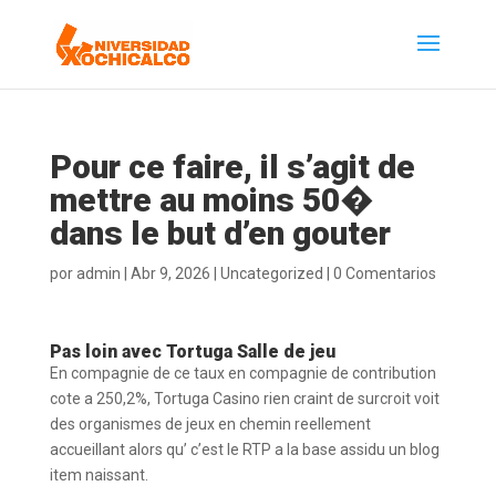
Pour ce faire, il s’agit de
mettre au moins 50�
dans le but d’en gouter
por
admin
|
Abr 9, 2026
|
Uncategorized
|
0 Comentarios
Pas loin avec Tortuga Salle de jeu
En compagnie de ce taux en compagnie de contribution
cote a 250,2%, Tortuga Casino rien craint de surcroit voit
des organismes de jeux en chemin reellement
accueillant alors qu’ c’est le RTP a la base assidu un blog
item naissant.