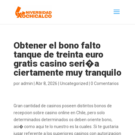
Obtener el bono falto
tanque de treinta euro
gratis casino seri�a
ciertamente muy tranquilo
por
admin
|
Abr 8, 2026
|
Uncategorized
|
0 Comentarios
Gran cantidad de casinos poseen distintos bonos de
recepcion sobre casino online en Chile, pero solo
determinados determinados os deben oriente bono,
asi� como aqui te lo nuestro es la cuales. Si te gustaria
jugar referente a los superiores casinos con autorizacion