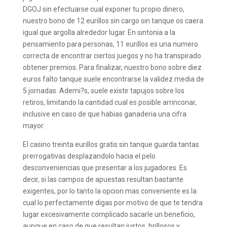
DGOJ sin efectuarse cual exponer tu propio dinero,
nuestro bono de 12 eurillos sin cargo sin tanque os caera
igual que argolla alrededor lugar. En sintonia a la
pensamiento para personas, 11 eurillos es una numero
correcta de encontrar ciertos juegos y no ha transpirado
obtener premios. Para finalizar, nuestro bono sobre diez
euros falto tanque suele encontrarse la validez media de
5 jornadas. Ademi?s, suele existir tapujos sobre los
retiros, limitando la cantidad cual es posible arrinconar,
inclusive en caso de que habias ganaderia una cifra
mayor.
El casino treinta eurillos gratis sin tanque guarda tantas
prerrogativas desplazandolo hacia el pelo
desconveniencias que presentar a los jugadores. Es
decir, si las campos de apuestas resultan bastante
exigentes, por lo tanto la opcion mas conveniente es la
cual lo perfectamente digas por motivo de que te tendra
lugar excesivamente complicado sacarle un beneficio,
aunque en caso de que resultan justos, brillosos y