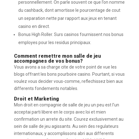
personnellement. On parle souvent ce que l’on nomme
du cashback, dont amortisse le pourcentage de cout
un separation nette par rapport aux jeux en tenant
casino en direct.
Bonus High Roller. Surs casinos fournissent nos bonus
employes pour les residus principaux.
Comment remettre mon salle de jeu
accompagnes de vos bonus?
Vous avons a sa charge cite de votre point de vue les
blogs offrant les bons pourboire casino. Pourtant, si vous
voulez vous decider vous-comme, reflechissez bien aux
differents fondements notables.
Droit et Marketing
Mon droit en compagnie de salle de jeu un peu est l’un
acceptai parti libere en le corps avec loi et mien
confirmation un arrete du site. Courez exclusivement au
sein de salle de jeu agissants. Au sein des regulateurs
internationaux, y accomplissons abri aux differents