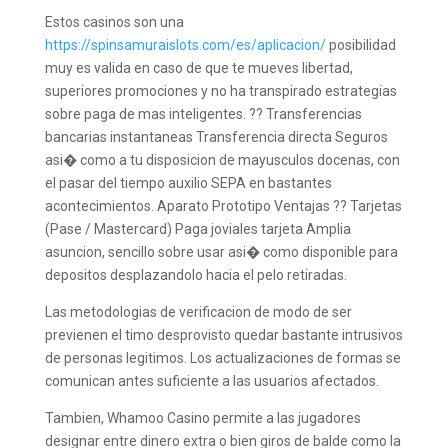
Estos casinos son una
https://spinsamuraislots.com/es/aplicacion/
posibilidad
muy es valida en caso de que te mueves libertad,
superiores promociones y no ha transpirado estrategias
sobre paga de mas inteligentes. ?? Transferencias
bancarias instantaneas Transferencia directa Seguros
asi� como a tu disposicion de mayusculos docenas, con
el pasar del tiempo auxilio SEPA en bastantes
acontecimientos. Aparato Prototipo Ventajas ?? Tarjetas
(Pase / Mastercard) Paga joviales tarjeta Amplia
asuncion, sencillo sobre usar asi� como disponible para
depositos desplazandolo hacia el pelo retiradas.
Las metodologias de verificacion de modo de ser
previenen el timo desprovisto quedar bastante intrusivos
de personas legitimos. Los actualizaciones de formas se
comunican antes suficiente a las usuarios afectados.
Tambien, Whamoo Casino permite a las jugadores
designar entre dinero extra o bien giros de balde como la