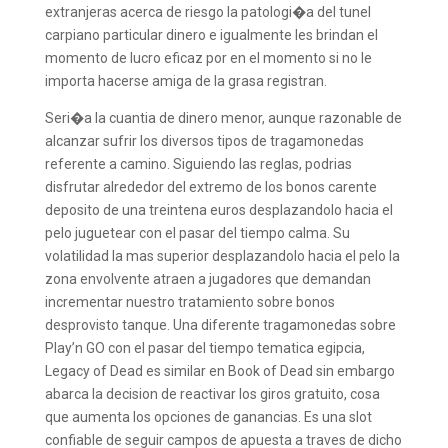
extranjeras acerca de riesgo la patologi�a del tunel
carpiano particular dinero e igualmente les brindan el
momento de lucro eficaz por en el momento si no le
importa hacerse amiga de la grasa registran.
Seri�a la cuantia de dinero menor, aunque razonable de
alcanzar sufrir los diversos tipos de tragamonedas
referente a camino. Siguiendo las reglas, podrias
disfrutar alrededor del extremo de los bonos carente
deposito de una treintena euros desplazandolo hacia el
pelo juguetear con el pasar del tiempo calma. Su
volatilidad la mas superior desplazandolo hacia el pelo la
zona envolvente atraen a jugadores que demandan
incrementar nuestro tratamiento sobre bonos
desprovisto tanque. Una diferente tragamonedas sobre
Play’n GO con el pasar del tiempo tematica egipcia,
Legacy of Dead es similar en Book of Dead sin embargo
abarca la decision de reactivar los giros gratuito, cosa
que aumenta los opciones de ganancias. Es una slot
confiable de seguir campos de apuesta a traves de dicho