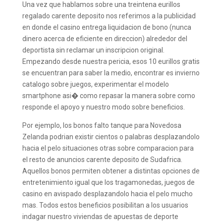
Una vez que hablamos sobre una treintena eurillos
regalado carente deposito nos referimos a la publicidad
en donde el casino entrega liquidacion de bono (nunca
dinero acerca de eficiente en direccion) alrededor del
deportista sin reclamar un inscripcion original.
Empezando desde nuestra pericia, esos 10 eurillos gratis
se encuentran para saber la medio, encontrar es invierno
catalogo sobre juegos, experimentar el modelo
smartphone asi� como repasar la manera sobre como
responde el apoyo y nuestro modo sobre beneficios.
Por ejemplo, los bonos falto tanque para Novedosa
Zelanda podrian existir cientos o palabras desplazandolo
hacia el pelo situaciones otras sobre comparacion para
el resto de anuncios carente deposito de Sudafrica.
Aquellos bonos permiten obtener a distintas opciones de
entretenimiento igual que los tragamonedas, juegos de
casino en avispado desplazandolo hacia el pelo mucho
mas. Todos estos beneficios posibilitan a los usuarios
indagar nuestro viviendas de apuestas de deporte