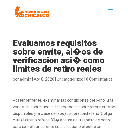
Evaluamos requisitos
sobre envite, ai�os de
verificacion asi� como
limites de retiro reales
por
admin
|
Abr 8, 2026
|
Uncategorized
|
0 Comentarios
Posteriormente, examinar las condiciones del bono, una
variacii?n sobre juegos, los metodos sobre remuneracion
disponibles y la clase del apoyo sobre castellano. Obliga
cual el casino ofrece 30� acerca de traspaso de bono
para juguetear carente cual el usuario efectue un