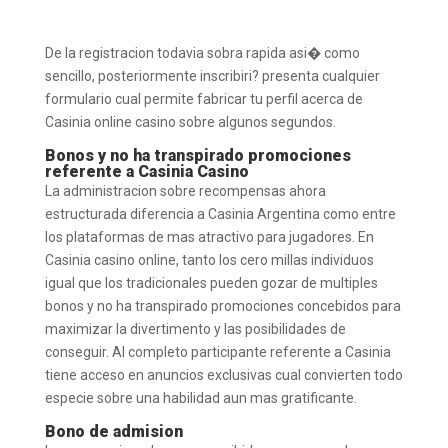
De la registracion todavia sobra rapida asi� como
sencillo, posteriormente inscribiri? presenta cualquier
formulario cual permite fabricar tu perfil acerca de
Casinia online casino sobre algunos segundos.
Bonos y no ha transpirado promociones
referente a Casinia Casino
La administracion sobre recompensas ahora
estructurada diferencia a Casinia Argentina como entre
los plataformas de mas atractivo para jugadores. En
Casinia casino online, tanto los cero millas individuos
igual que los tradicionales pueden gozar de multiples
bonos y no ha transpirado promociones concebidos para
maximizar la divertimento y las posibilidades de
conseguir. Al completo participante referente a Casinia
tiene acceso en anuncios exclusivas cual convierten todo
especie sobre una habilidad aun mas gratificante.
Bono de admision