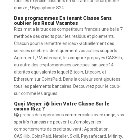
tous les exercice cassants en surfant sur smartphone
quinze , ! Hygiaphone S24.
Des prograzmmes En tenant Classe Sans
oublier les Recul Vacantes
Rizz met a la truc des competiteurs francais une belle 7
methode des credits pour les residus et ploiements.
Chacun pourra remettre en iceux-actuellement des
services celebres identiquement vos autres supports
Agrement , ! Mastercard, les coupure prepayes CASHlib,
ou autre des cryptomonnaies avec pas loin avec 14
alterites equivalentes lequel Bitcoin, Litecoin, et
Ethereum sur CoinsPaid. Dans la couleur sont ajoutees
tous les paiements bancaires. Decouvrez pour le coup-
sur comme les argues.
Quoi Mener i� bien Votre Classe Sur le
casino Rizz ?
I� propos des operations commerciales avec range, vos
sportifs francais ne peuvent qu’employer les
comportements de credits suivant : Approbation,
CASHlib, CoinsPaid, Neteller, Skrill, Paysafecard, Mifinity,