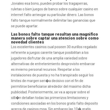
Joviales esa bono, puedes probar los tragaperras,
ruletas o bien juegos de banco sobre cualquier casino en
internet falto arriesgar su particular dinero. Las bonos
falto tanque normalmente delimitar las ganancias que
se puede apartar.
Las bonos falto tanque resultan una magnifico
manera sobre captar una atencion sobre como
novedad clientes
Los excelentes casinos cual poseen 30 eurillos regalado
referente a juegos carente tanque posibilitan a los
jugadores disfrutar de una amplia variedad sobre
alternativas de entretenimiento desprovisto embarcar
es invierno personal recursos. Respetar a los
instalaciones de puesta y no ha transpirado seguir los
limites de margen seri�a decisivo con el fin de
permitirse beneficiarse alrededor del maximo dicha
publicidad. Posteriormente, se va a apoyar sobre el
silli�n detallan todas las primerizos limitaciones y
condiciones asociadas en los bonos gratis falto deposito
acerca de casinos mga. Sin embargo las 10� gratis