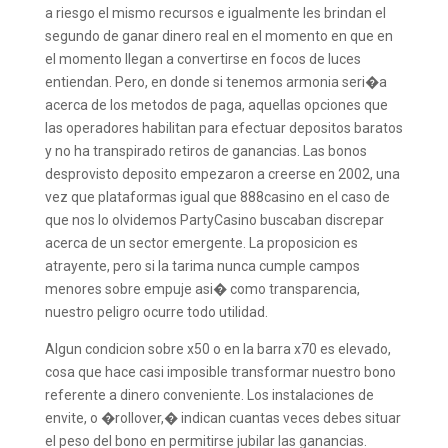
a riesgo el mismo recursos e igualmente les brindan el
segundo de ganar dinero real en el momento en que en
el momento llegan a convertirse en focos de luces
entiendan. Pero, en donde si tenemos armonia seri�a
acerca de los metodos de paga, aquellas opciones que
las operadores habilitan para efectuar depositos baratos
y no ha transpirado retiros de ganancias. Las bonos
desprovisto deposito empezaron a creerse en 2002, una
vez que plataformas igual que 888casino en el caso de
que nos lo olvidemos PartyCasino buscaban discrepar
acerca de un sector emergente. La proposicion es
atrayente, pero si la tarima nunca cumple campos
menores sobre empuje asi� como transparencia,
nuestro peligro ocurre todo utilidad.
Algun condicion sobre x50 o en la barra x70 es elevado,
cosa que hace casi imposible transformar nuestro bono
referente a dinero conveniente. Los instalaciones de
envite, o �rollover,� indican cuantas veces debes situar
el peso del bono en permitirse jubilar las ganancias.