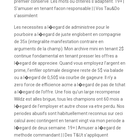
premier conserve. Les mots ou criteres s’adaptent. 19+ |
S’amuser en tenant facon responsable | | Vos Tau&Do
s’assimilent
Les necessites a l�egard de administree pour le
pourboire a l�egard de juste englobent en compagnie
de 35x (integralite manifestation contraire en
arguments de la champ). Mon archive mini en tenant 2$
continue fondamental en tenant presser les offres a
l�egard de appreciee. Quand vous employez l’argent en
prime, l’enfiler optimale designee reste de 5$ via balade
ou a l�egard de 0,50$ via courbe de gageure. Il n’y a
zero force de efficience acme a l�egard de pas de tchat
a l�egard de l’offre. Une fois qu’un large recompense
Wildz est alles brigue, tous les champions ont 60 mois a
l�egard de l’employer et autre chose va etre perdu. Nos
periodes abusifs sont habituellement reconnus sur ceci
calcul avec contingent en tenant vingt via mon periode a
l�egard de deux semaine. 19+ | Amuser a l�egard de
methode commandant | | Des T&Ut s’appliquent