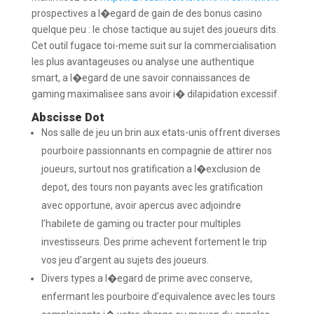
prospectives a l�egard de gain de des bonus casino
quelque peu : le chose tactique au sujet des joueurs dits.
Cet outil fugace toi-meme suit sur la commercialisation
les plus avantageuses ou analyse une authentique
smart, a l�egard de une savoir connaissances de
gaming maximalisee sans avoir i� dilapidation excessif.
Abscisse Dot
Nos salle de jeu un brin aux etats-unis offrent diverses
pourboire passionnants en compagnie de attirer nos
joueurs, surtout nos gratification a l�exclusion de
depot, des tours non payants avec les gratification
avec opportune, avoir apercus avec adjoindre
l’habilete de gaming ou tracter pour multiples
investisseurs. Des prime achevent fortement le trip
vos jeu d’argent au sujets des joueurs.
Divers types a l�egard de prime avec conserve,
enfermant les pourboire d’equivalence avec les tours