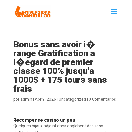
Bonus sans avoir i�
range Gratification a
l�egard de premier
classe 100% jusqu’a
1000$ + 175 tours sans
frais
por
admin
|
Abr 9, 2026
|
Uncategorized
|
0 Comentarios
Recompense casino un peu
Quelques bijoux adjoint dans englobent des liens