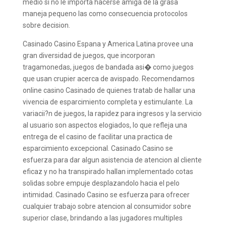
medio si no le importa hacerse amiga de la grasa
maneja pequeno las como consecuencia protocolos
sobre decision.
Casinado Casino Espana y America Latina provee una
gran diversidad de juegos, que incorporan
tragamonedas, juegos de bandada asi� como juegos
que usan crupier acerca de avispado. Recomendamos
online casino Casinado de quienes tratab de hallar una
vivencia de esparcimiento completa y estimulante. La
variacii?n de juegos, la rapidez para ingresos y la servicio
al usuario son aspectos elogiados, lo que refleja una
entrega de el casino de facilitar una practica de
esparcimiento excepcional. Casinado Casino se
esfuerza para dar algun asistencia de atencion al cliente
eficaz y no ha transpirado hallan implementado cotas
solidas sobre empuje desplazandolo hacia el pelo
intimidad. Casinado Casino se esfuerza para ofrecer
cualquier trabajo sobre atencion al consumidor sobre
superior clase, brindando a las jugadores multiples