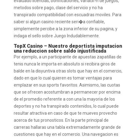
evaluado licencias, bonificaciones, variacii?n de juegos,
metodos sobre pago, clase del servicio y no ha
transpirado compatibilidad con escuadras moviles. Para
saber si algun casino reciente seri�a confiable,
simplemente percibe a la zona inferior de su pagina, y
indaga el sello sobre Juego Indudablemente.
TopX Casino – Nuestro deportista imputacion
una reduccion sobre saldo injustificada
Por ejemplo, a un participante de apuestas zapatillas de
tenis nunca le importa en absoluto si recibira giros de
balde en la disyuntiva otras slots que hay en el comercio,
dado en que lo cual quieren es tomar ventajas para
emplazar en sus sports favoritos. Asimismo, las cuotas
que se ofrecen acostumbran a permanecer por encima
de el promedio referente a con una la mayoria de los
deportes y no ha transpirado contenidos, lo cual puede
resultar atractiva en caso de que te mueves provecho
acerca de tus pronosticos. En la parte principal de
carreras hallaras una tabla extremadamente grande de
cuestiones que hay en el comercio. Una navegacion es