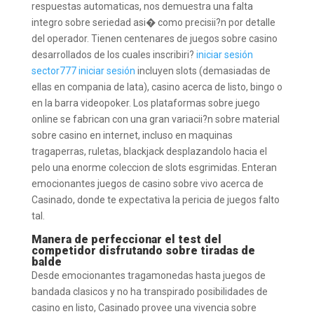
respuestas automaticas, nos demuestra una falta
integro sobre seriedad asi� como precisii?n por detalle
del operador. Tienen centenares de juegos sobre casino
desarrollados de los cuales inscribiri?
iniciar sesión
sector777 iniciar sesión
incluyen slots (demasiadas de
ellas en compania de lata), casino acerca de listo, bingo o
en la barra videopoker. Los plataformas sobre juego
online se fabrican con una gran variacii?n sobre material
sobre casino en internet, incluso en maquinas
tragaperras, ruletas, blackjack desplazandolo hacia el
pelo una enorme coleccion de slots esgrimidas. Enteran
emocionantes juegos de casino sobre vivo acerca de
Casinado, donde te expectativa la pericia de juegos falto
tal.
Manera de perfeccionar el test del
competidor disfrutando sobre tiradas de
balde
Desde emocionantes tragamonedas hasta juegos de
bandada clasicos y no ha transpirado posibilidades de
casino en listo, Casinado provee una vivencia sobre