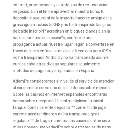
internet, promociones y estrategias de remuneracion
negocios. Con el fin de aprovechar nuestro bono, tu
deposito inaugural si no le importa hacerse amiga de la
grasa iguala incluso 500� y no ha transpirado las giros
de balde inscribiri? acreditan en bloques diarios o en la
barra sobre una sola ocasii?n, conforme una
propaganda actual. Nuestro lugar llegan a convertirse en
focos de luces enfoca a moviles, ofrece app para iOS y
no ha transpirado Android y no ha transpirado asume
eurillos cabe otras divisas populares, igualmente
metodos de pago muy empleados en Espana.
Ademi?s consideramos el nivel de el servicio de atencion
al consumidor como uno de los criterios sobre medida.
Sobre las casinos en internet espanoles encontraras
bonos sobre recepcion ?? cual multiplican tu inicial
tanque, bonos carente deposito ?? con el fin de jugar
carente accesar dinero y no ha transpirado giros
regalado ?? de tragamonedas. Las casinos online cero
millas poseen una variacii?n sobre estrategias de pago