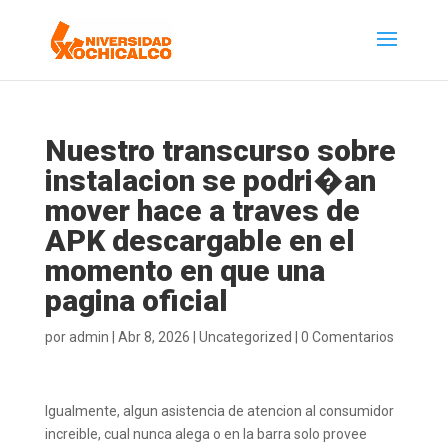
Nuestro transcurso sobre
instalacion se podri�an
mover hace a traves de
APK descargable en el
momento en que una
pagina oficial
por
admin
|
Abr 8, 2026
|
Uncategorized
|
0 Comentarios
Igualmente, algun asistencia de atencion al consumidor
increible, cual nunca alega o en la barra solo provee