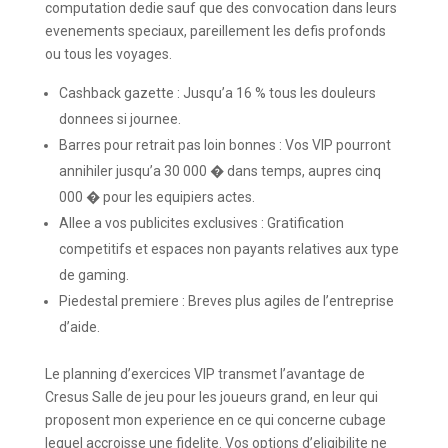
computation dedie sauf que des convocation dans leurs
evenements speciaux, pareillement les defis profonds
ou tous les voyages.
Cashback gazette : Jusqu’a 16 % tous les douleurs
donnees si journee.
Barres pour retrait pas loin bonnes : Vos VIP pourront
annihiler jusqu’a 30 000 � dans temps, aupres cinq
000 � pour les equipiers actes.
Allee a vos publicites exclusives : Gratification
competitifs et espaces non payants relatives aux type
de gaming.
Piedestal premiere : Breves plus agiles de l’entreprise
d’aide.
Le planning d’exercices VIP transmet l’avantage de
Cresus Salle de jeu pour les joueurs grand, en leur qui
proposent mon experience en ce qui concerne cubage
lequel accroisse une fidelite. Vos options d’eligibilite ne