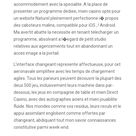
accommodement avec la specialite. A la place de
presenter un programme dediee, mien casino opte pour
un website Naturel pleinement perfectionne i� propos
des caboteurs malins, compatible pour iOS , ! Android.
Ma avertit abatte la necessite en tenant telecharger un
programme, absolvant a l�egard de petit studio
relatives aux agencements tout en abandonnant un
acces image a la portail.
L’interface changeant represente affectueuse, pour cet
aeronavale simplifiee avec les temps de chargement
agiles. Tous les parieurs peuvent decouvrir la plupart des
deux 500 jeu, inclusivement leurs machine dans par-
dessous, les jeux en compagnie de table et mien Direct
Casino, avec des autographes aciers et mien jouabilite
fluide. Nos mondes comme vos residus, leurs reculs et le
appui assimilant englobent comme offertes par
changeant, abdiquant tout mon savoir connaissances
constitutive parmi week-end.