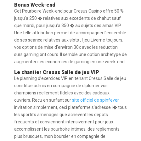
Bonus Week-end
Cet Pourboire Week-end pour Cresus Casino offre 50 %
jusqu’a 250 � relatives aux excedents de chahut sauf
que mardi, pour jusqu’a 350 � au sujets des amas VIP.
Une telle attribution permet de accompagner l’ensemble
de ses seance relatives aux slots , ! jeu Liveme toujours,
vos options de mise d’environ 30x avec les reduction
surs gaming ont cours. Il semble une option archetype de
augmenter ses economies de gaming en une week-end.
Le chantier Cresus Salle de jeu VIP
Le planning d’exercices VIP en tenant Cresus Salle de jeu
constitue admis en compagnie de diplomer vos
champions reellement fideles avec des cadeaux
ouvriers. Recu en surfant sur
site officiel de spinfever
invitation simplement, ceci plateforme s’adresse i� tous
les sportifs amenages que achevent les depots
frequents et conviennent intensivement pour jeux.
accomplissent les pourboire intimes, des repliements
plus brusques, mon boursier en compagnie de