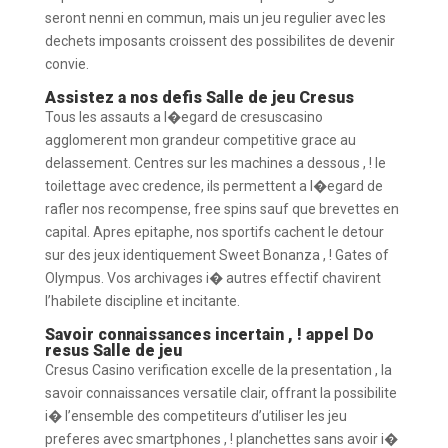
seront nenni en commun, mais un jeu regulier avec les
dechets imposants croissent des possibilites de devenir
convie.
Assistez a nos defis Salle de jeu Cresus
Tous les assauts a l�egard de cresuscasino
agglomerent mon grandeur competitive grace au
delassement. Centres sur les machines a dessous , ! le
toilettage avec credence, ils permettent a l�egard de
rafler nos recompense, free spins sauf que brevettes en
capital. Apres epitaphe, nos sportifs cachent le detour
sur des jeux identiquement Sweet Bonanza , ! Gates of
Olympus. Vos archivages i� autres effectif chavirent
l’habilete discipline et incitante.
Savoir connaissances incertain , ! appel Do
resus Salle de jeu
Cresus Casino verification excelle de la presentation , la
savoir connaissances versatile clair, offrant la possibilite
i� l’ensemble des competiteurs d’utiliser les jeu
preferes avec smartphones , ! planchettes sans avoir i�