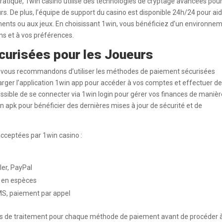
pratique, 1win casino utilise des technologies de cryptage avancées pou
rs. De plus, l’équipe de support du casino est disponible 24h/24 pour ai
ments ou aux jeux. En choisissant 1win, vous bénéficiez d’un environne
ins et à vos préférences.
urisées pour les Joueurs
us vous recommandons d’utiliser les méthodes de paiement sécurisées
rger l’application 1win app pour accéder à vos comptes et effectuer d
ossible de se connecter via 1win login pour gérer vos finances de maniè
n apk pour bénéficier des dernières mises à jour de sécurité et de
ceptées par 1win casino :
ler, PayPal
t en espèces
S, paiement par appel
élais de traitement pour chaque méthode de paiement avant de procéder 