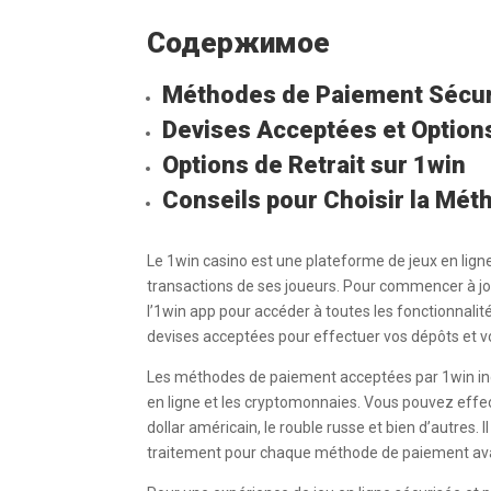
Содержимое
Méthodes de Paiement Sécur
Devises Acceptées et Options
Options de Retrait sur 1win
Conseils pour Choisir la Mét
Le 1win casino est une plateforme de jeux en lig
transactions de ses joueurs. Pour commencer à joue
l’1win app pour accéder à toutes les fonctionnalit
devises acceptées pour effectuer vos dépôts et vo
Les méthodes de paiement acceptées par 1win incl
en ligne et les cryptomonnaies. Vous pouvez effectu
dollar américain, le rouble russe et bien d’autres. 
traitement pour chaque méthode de paiement ava