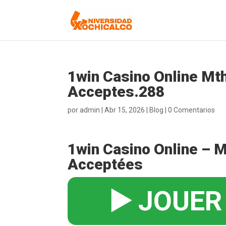
1win Casino Online Mt
Acceptes.288
por
admin
|
Abr 15, 2026
|
Blog
|
0 Comentarios
1win Casino Online – 
Acceptées
▶️ JOUER