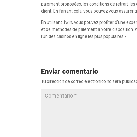
paiement proposées, les conditions de retrait, les d
client. En faisant cela, vous pouvez vous assurer q
En utilisant 1win, vous pouvez profiter d’une exp
et de méthodes de paiement à votre disposition. A
l’un des casinos en ligne les plus populaires ?
Enviar comentario
Tu dirección de correo electrónico no será publica