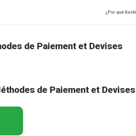
¿Por qué Xoch
hodes de Paiement et Devises
Méthodes de Paiement et Devises