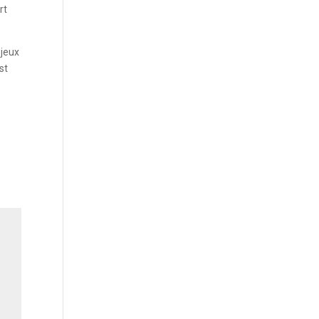
rt
 jeux
st